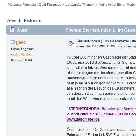
Meteorite-Mineralien-Gold-Forum.de
»
verwandte Themen
»
kleine Astro-Ecke
(Moder
Seiten: [
1
]
Nach unten
Autor
Thema: Sternstunden (...im Gaso
Sternstunden (...im Gasometer Ob
gsac
«
am:
Juli 28, 2009, 19:09:37 Nachmitta
Foren-Legende
Im über 100 m hohen Gasometer der Stad
Beiträge: 6314
10. Januar 2010 die Ausstellung "Sterns
statt. Ich war letztes Wochenende dort un
nicht nur wegen des im eindrucksvollen 
phasendynamisch beleuchteten Mondes 
muß ja nicht nur wegen der vom DLR organ
allein schon der Besuch des Gasometers, d
von dessen Dach man übrigens einen sehr
lohnt den Weg. Einen ansprechenden Aus
"STERNSTUNDEN - Wunder des Sonne
2. April 2009 bis 10. Januar 2009 im G
www.gasometer.de
Öffnungszeiten: Di - So sowie feiertags 
Feiertagen / Ferien in NRW. Erwachsene za