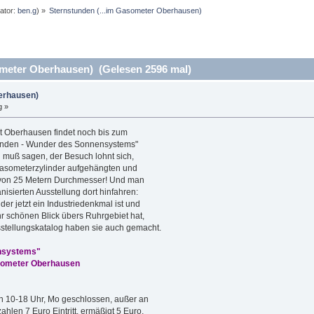
ator:
ben.g
) »
Sternstunden (...im Gasometer Oberhausen)
meter Oberhausen) (Gelesen 2596 mal)
erhausen)
g »
t Oberhausen findet noch bis zum
tunden - Wunder des Sonnensystems"
d muß sagen, der Besuch lohnt sich,
Gasometerzylinder aufgehängten und
von 25 Metern Durchmesser! Und man
isierten Ausstellung dort hinfahren:
er jetzt ein Industriedenkmal ist und
 schönen Blick übers Ruhrgebiet hat,
stellungskatalog haben sie auch gemacht.
nsystems"
asometer Oberhausen
von 10-18 Uhr, Mo geschlossen, außer an
hlen 7 Euro Eintritt, ermäßigt 5 Euro,