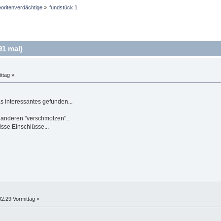
oritenverdächtige
»
fundstück 1
91 mal)
ttag »
 interessantes gefunden...
r anderen "verschmolzen"..
isse Einschlüsse...
2:29 Vormittag »