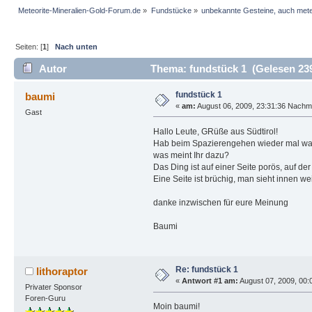
Meteorite-Mineralien-Gold-Forum.de
»
Fundstücke
»
unbekannte Gesteine, auch mete
Seiten: [
1
]
Nach unten
Autor
Thema: fundstück 1 (Gelesen 23
fundstück 1
baumi
«
am:
August 06, 2009, 23:31:36 Nachmi
Gast
Hallo Leute, GRüße aus Südtirol!
Hab beim Spazierengehen wieder mal was
was meint Ihr dazu?
Das Ding ist auf einer Seite porös, auf de
Eine Seite ist brüchig, man sieht innen we
danke inzwischen für eure Meinung
Baumi
Re: fundstück 1
lithoraptor
«
Antwort #1 am:
August 07, 2009, 00:0
Privater Sponsor
Foren-Guru
Moin baumi!