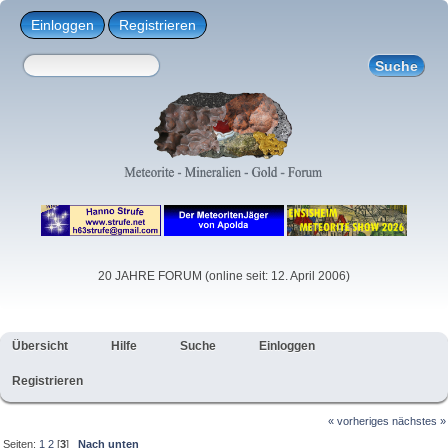
Einloggen
Registrieren
20 JAHRE FORUM (online seit: 12. April 2006)
Übersicht
Hilfe
Suche
Einloggen
Registrieren
« vorheriges
nächstes »
Seiten:
1
2
[
3
]
Nach unten