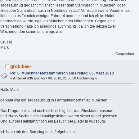
generell hätte ich schon Interesse. Wie ist denn so die Planung? Ist das als
Tagesausflug gedacht mit anschliessendem Stammtisch in München, oder
findet der Stammtisch auch in Nördlingen statt? Mir ist die zweite Variante fast
lieber, da es für mich weniger Fahrerei bedeutet und ich eh im Hotel
übernachten würde, egal ob München oder Nördlingen. Gegen eine
Verschiebung hätte ich allerdings auch nichts, da ich die letzten zwei
Wochenenden schon unterwegs war.
Grüsse,
Mark
Gespeichert
grobibaer
Re: 8. Münchner Metstammtisch am Freitag, 05. März 2010
«
Antwort #35 am:
April 08, 2010, 21:56:58 Nachmittag »
Hallo Mark,
geplant war ein Tagesausflug in Fahrgemeinschaft ab München.
Das Programm stand noch nicht richtig fest, das Rieskratermuseum
und etwas Suche nach Impaktgesteinen wären sicher dabei gewesen.
Und auf der Heimfahrt noch ein Besuch bei Dieter in Augsburg.
Ich habe mir den Samstag noch freigehalten.