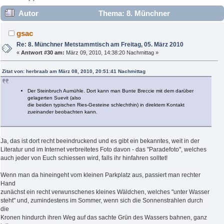
Autor
Thema: 8. Münchner
Metstammtisch am Freitag, 05. März 2010 (Gelesen 15287
gsac
mal)
Re: 8. Münchner Metstammtisch am Freitag, 05. März 2010
«
Antwort #30 am:
März 09, 2010, 14:38:20 Nachmittag »
Zitat von: herbraab am März 08, 2010, 20:51:41 Nachmittag
Der Steinbruch Aumühle. Dort kann man Bunte Breccie mit dem darüber
gelagerten Suevit (also
die beiden typischen Ries-Gesteine schlechthin) in direktem Kontakt
zueinander beobachten kann.
Ja, das ist dort recht beeindruckend und es gibt ein bekanntes, weit in der
Literatur und im Internet verbreitetes Foto davon - das "Paradefoto", welches
auch jeder von Euch schiessen wird, falls ihr hinfahren solltet!
Wenn man da hineingeht vom kleinen Parkplatz aus, passiert man rechter
Hand
zunächst ein recht verwunschenes kleines Wäldchen, welches "unter Wasser
steht" und, zumindestens im Sommer, wenn sich die Sonnenstrahlen durch
die
Kronen hindurch ihren Weg auf das sachte Grün des Wassers bahnen, ganz