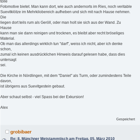
tolle
Fotomotive bietet. Man kann dort, wie auch andernorts im Ries, noch veritable
Suevitklötze im Mehrkilobereich aufheben und sich mit nach Hause nehmen.
Die
liegen dort teils rum als Geröll, oder man holt sie sich aus der Wand. Zu
Hause
kann man sie dann reinigen und trocknen, es bleibt aber recht bröseliges
Material.
Ob man das allerdings wirklich tun "darf", weiss ich nicht, aber ich denke
schon,
zumal ich keinen ausdrücklichen Hinweis darauf gelesen habe, dass dies
untersagt
sei.
Die Kirche in Nördlingen, mit dem "Daniel" als Turm, oder zumindestens Teile
davon,
ist übrigens aus Suevitgestein gebaut.
Aber schaut selbst - viel Spass bei der Exkursion!
Alex
Gespeichert
grobibaer
Re: 8. Münchner Metstammtisch am Freitag, 05. März 2010