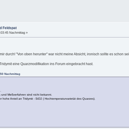
d Feldspat
:03:45 Nachmittag »
ir durch! "Von oben herunter" war nicht meine Absicht, ironisch sollte es schon se
 Tridymit eine Quarzmodifikation ins Forum eingebracht hast.
:50 Nachmittag
.
f.-und Meßverfahren sind nicht bekannt.
r hohe Anteil an Tridymit - SiO2 ( Hochtemperaturvarietät des Quarzes).