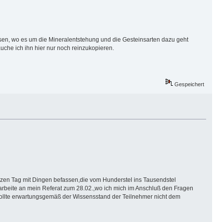
ssen, wo es um die Mineralentstehung und die Gesteinsarten dazu geht
auche ich ihn hier nur noch reinzukopieren.
Gespeichert
nzen Tag mit Dingen befassen,die vom Hunderstel ins Tausendstel
rbeite an mein Referat zum 28.02.,wo ich mich im Anschluß den Fragen
sollte erwartungsgemäß der Wissensstand der Teilnehmer nicht dem