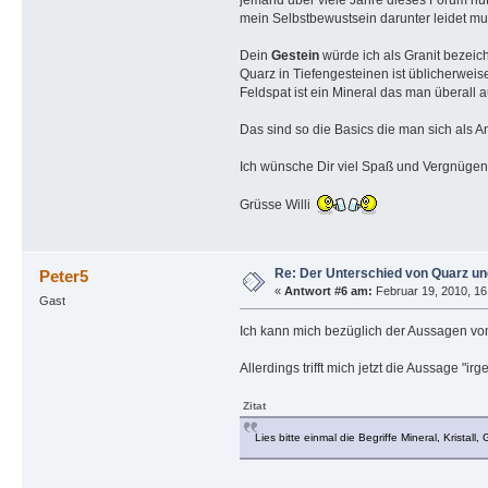
mein Selbstbewustsein darunter leidet mu
Dein
Gestein
würde ich als Granit bezeich
Quarz in Tiefengesteinen ist üblicherweis
Feldspat ist ein Mineral das man überall a
Das sind so die Basics die man sich als A
Ich wünsche Dir viel Spaß und Vergnügen 
Grüsse Willi
Re: Der Unterschied von Quarz un
Peter5
«
Antwort #6 am:
Februar 19, 2010, 16
Gast
Ich kann mich bezüglich der Aussagen vo
Allerdings trifft mich jetzt die Aussage "ir
Zitat
Lies bitte einmal die Begriffe Mineral, Kristall,