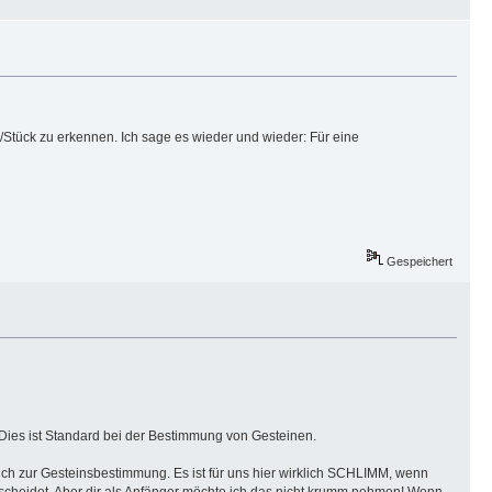
d/Stück zu erkennen. Ich sage es wieder und wieder: Für eine
Gespeichert
Dies ist Standard bei der Bestimmung von Gesteinen.
 Buch zur Gesteinsbestimmung. Es ist für uns hier wirklich SCHLIMM, wenn
scheidet. Aber dir als Anfänger möchte ich das nicht krumm nehmen! Wenn