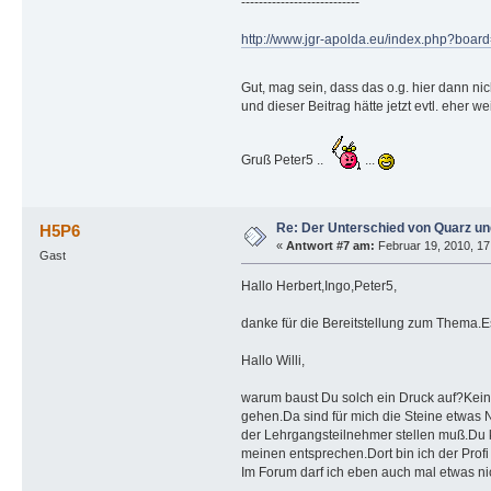
---------------------------
http://www.jgr-apolda.eu/index.php?boar
Gut, mag sein, dass das o.g. hier dann nicht
und dieser Beitrag hätte jetzt evtl. eher 
Gruß Peter5 ..
...
Re: Der Unterschied von Quarz un
H5P6
«
Antwort #7 am:
Februar 19, 2010, 17
Gast
Hallo Herbert,Ingo,Peter5,
danke für die Bereitstellung zum Thema.Es
Hallo Willi,
warum baust Du solch ein Druck auf?Keine
gehen.Da sind für mich die Steine etwas
der Lehrgangsteilnehmer stellen muß.Du 
meinen entsprechen.Dort bin ich der Profi
Im Forum darf ich eben auch mal etwas nic