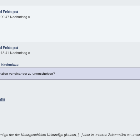
d Feldspat
:00:47 Nachmittag »
d Feldspat
:13:41 Nachmittag »
7 Nachmittag
rialien voneinander zu unterscheiden?
htm
möge der der Naturgeschichte Unkundige glauben, [...] aber in unseren Zeiten wäre es unver