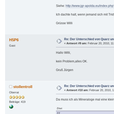
Siehe:
http://www.jgr-apolda.eu/index.ph
Ich dachte halt, wenn jemand sich mit Trid
Grüsse Willi
Re: Der Unterschied von Quarz un
H5P6
«
Antwort #9 am:
Februar 20, 2010, 11:
Gast
Hallo Willi,
kein Problem,alles OK.
Gruß Jürgen
Re: Der Unterschied von Quarz un
stollentroll
«
Antwort #10 am:
Februar 20, 2010, 1
Oberrat
Da muss ich als Mineraloge mal eine kl
Beiträge: 419
Zitat