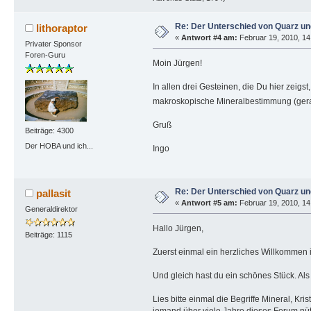
Re: Der Unterschied von Quarz un
lithoraptor
«
Antwort #4 am:
Februar 19, 2010, 14
Privater Sponsor
Foren-Guru
Moin Jürgen!
In allen drei Gesteinen, die Du hier zeig
makroskopische Mineralbestimmung (gerade 
Gruß
Beiträge: 4300
Der HOBA und ich...
Ingo
Re: Der Unterschied von Quarz un
pallasit
«
Antwort #5 am:
Februar 19, 2010, 14
Generaldirektor
Hallo Jürgen,
Beiträge: 1115
Zuerst einmal ein herzliches Willkommen
Und gleich hast du ein schönes Stück. Al
Lies bitte einmal die Begriffe Mineral, K
jemand über viele Jahre dieses Forum nüt