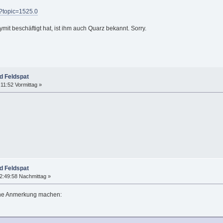
p?topic=1525.0
ymit beschäftigt hat, ist ihm auch Quarz bekannt. Sorry.
d Feldspat
11:52 Vormittag »
d Feldspat
2:49:58 Nachmittag »
eine Anmerkung machen: