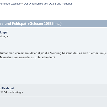
oritenverdächtige
»
Der Unterschied von Quarz und Feldspat
z und Feldspat (Gelesen 10835 mal)
ldspat
ittag »
e Aufnahmen von einem Material,wo die Meinung bestand,daß es sich hierbei um Qu
Materialien voneinander zu unterscheiden?
d Feldspat
:59:54 Nachmittag »