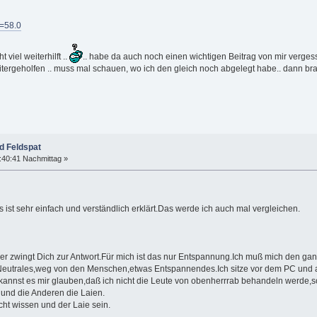
d=58.0
 viel weiterhilft ..
.. habe da auch noch einen wichtigen Beitrag von mir verge
weitergeholfen .. muss mal schauen, wo ich den gleich noch abgelegt habe.. dann br
d Feldspat
:40:41 Nachmittag »
 ist sehr einfach und verständlich erklärt.Das werde ich auch mal vergleichen.
r zwingt Dich zur Antwort.Für mich ist das nur Entspannung.Ich muß mich den ga
 Neutrales,weg von den Menschen,etwas Entspannendes.Ich sitze vor dem PC und a
kannst es mir glauben,daß ich nicht die Leute von obenherrrab behandeln werde,
 und die Anderen die Laien.
ht wissen und der Laie sein.