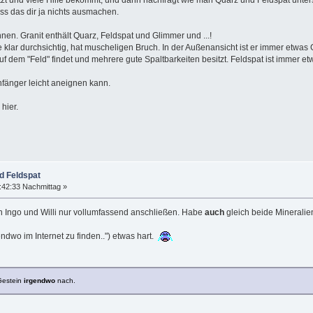
ss das dir ja nichts ausmachen.
nen. Granit enthält Quarz, Feldspat und Glimmer und ...!
e klar durchsichtig, hat muscheligen Bruch. In der Außenansicht ist er immer etwas 
uf dem "Feld" findet und mehrere gute Spaltbarkeiten besitzt. Feldspat ist immer e
nfänger leicht aneignen kann.
hier.
d Feldspat
:42:33 Nachmittag »
n Ingo und Willi nur vollumfassend anschließen. Habe
auch
gleich beide Mineralien
gendwo im Internet zu finden..") etwas hart.
 Gestein
irgendwo
nach.