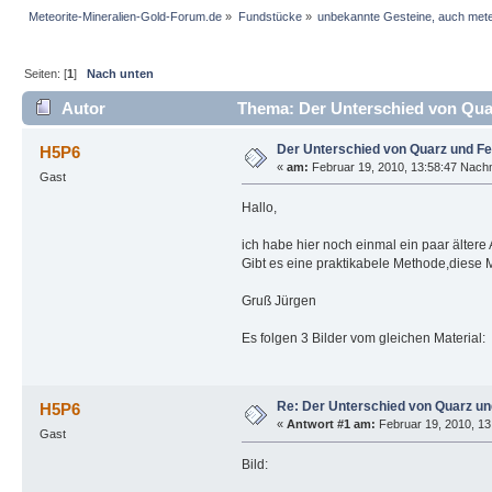
Meteorite-Mineralien-Gold-Forum.de
»
Fundstücke
»
unbekannte Gesteine, auch mete
Seiten: [
1
]
Nach unten
Autor
Thema: Der Unterschied von Quar
Der Unterschied von Quarz und Fe
H5P6
«
am:
Februar 19, 2010, 13:58:47 Nachm
Gast
Hallo,
ich habe hier noch einmal ein paar älter
Gibt es eine praktikabele Methode,diese 
Gruß Jürgen
Es folgen 3 Bilder vom gleichen Material:
Re: Der Unterschied von Quarz un
H5P6
«
Antwort #1 am:
Februar 19, 2010, 13
Gast
Bild: