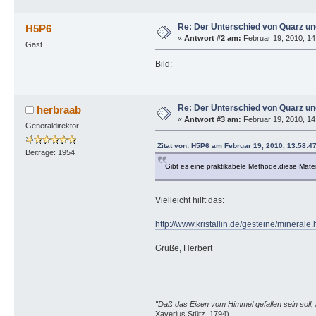
Re: Der Unterschied von Quarz un
H5P6
«
Antwort #2 am:
Februar 19, 2010, 14
Gast
Bild:
Re: Der Unterschied von Quarz un
herbraab
«
Antwort #3 am:
Februar 19, 2010, 14
Generaldirektor
Zitat von: H5P6 am Februar 19, 2010, 13:58:4
Beiträge: 1954
Gibt es eine praktikabele Methode,diese Mate
Vielleicht hilft das:
http://www.kristallin.de/gesteine/minerale.
Grüße, Herbert
"Daß das Eisen vom Himmel gefallen sein soll, 
Xaverius Stütz, 1794)