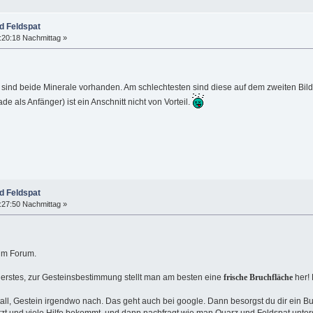
d Feldspat
:20:18 Nachmittag »
st, sind beide Minerale vorhanden. Am schlechtesten sind diese auf dem zweiten Bil
als Anfänger) ist ein Anschnitt nicht von Vorteil.
d Feldspat
:27:50 Nachmittag »
 im Forum.
s erstes, zur Gesteinsbestimmung stellt man am besten eine
frische Bruchfläche
her! 
ristall, Gestein irgendwo nach. Das geht auch bei google. Dann besorgst du dir ein
zt und viele Hilfe bekommt, und dann nachfragt wie man Quarz und Feldspat unter