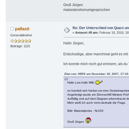
Gruß Jürgen
malandersherrumgesprochen
Re: Der Unterschied von Quarz un
pallasit
«
Antwort #8 am:
Februar 19, 2010, 18
Generaldirektor
Hallo Jürgen,
Beiträge: 1115
Entschuldige, aber manchmal geht es mit m
Ich konnte mich noch gut erinnern, als du
Zitat von: H5P6 am Dezember 18, 2007, 17:19
Hallo Lutz,hallo Willi,
es handelt sich hierbei um eine Gesteinsprobe
Angefertigt wurde ein Dünnschliff.Weitere Prü
Auffällig und auf dem Diagram erkennbar,ist de
Mehr weiß ich auch nicht,deshalb die Frage.
Bild: Materialprobe - Nr.033
Gruß Jürgen