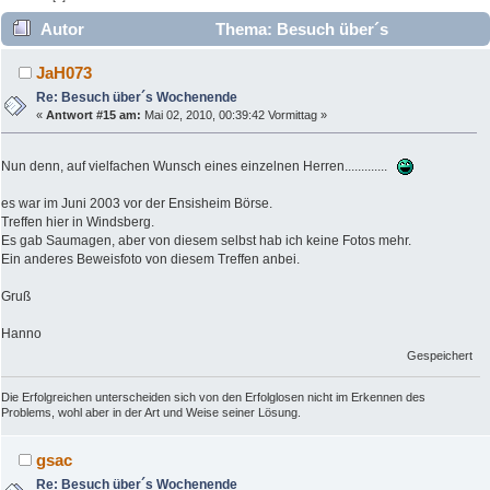
Autor
Thema: Besuch über´s
Wochenende (Gelesen 8277 mal)
JaH073
Re: Besuch über´s Wochenende
«
Antwort #15 am:
Mai 02, 2010, 00:39:42 Vormittag »
Nun denn, auf vielfachen Wunsch eines einzelnen Herren.............
es war im Juni 2003 vor der Ensisheim Börse.
Treffen hier in Windsberg.
Es gab Saumagen, aber von diesem selbst hab ich keine Fotos mehr.
Ein anderes Beweisfoto von diesem Treffen anbei.
Gruß
Hanno
Gespeichert
Die Erfolgreichen unterscheiden sich von den Erfolglosen nicht im Erkennen des
Problems, wohl aber in der Art und Weise seiner Lösung.
gsac
Re: Besuch über´s Wochenende