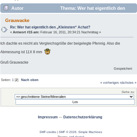
Autor
Thema: Wer hat eigentlich den
„Kleinsten“ Achat? (Gelesen 11685 mal)
Grauwacke
Re: Wer hat eigentlich den „Kleinsten“ Achat?
«
Antwort #15 am:
Februar 16, 2011, 20:34:21 Nachmittag »
Ich dachte es reicht als Vergleichsgröße der beigelegte Pfennig. Also die
Abmessung ist 11X 8 mm
Gruß Grauwacke
Gespeichert
Seiten:
1
[
2
]
Nach oben
« vorheriges
nächstes »
Gehe zu:
Impressum
---
Datenschutzerklärung
SMF-credits
|
SMF © 2026
,
Simple Machines
Theme:
smf destek