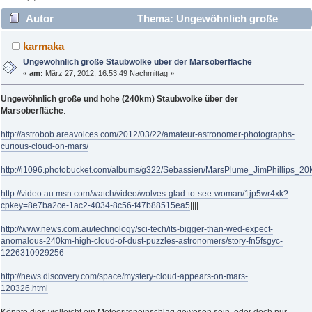
Autor
Thema: Ungewöhnlich große
Staubwolke über der Marsoberfläche (Gelesen 2444 mal)
karmaka
Ungewöhnlich große Staubwolke über der Marsoberfläche
«
am:
März 27, 2012, 16:53:49 Nachmittag »
Ungewöhnlich große und hohe (240km) Staubwolke über der
Marsoberfläche
:
http://astrobob.areavoices.com/2012/03/22/amateur-astronomer-photographs-
curious-cloud-on-mars/
http://i1096.photobucket.com/albums/g322/Sebassien/MarsPlume_JimPhillips_20
http://video.au.msn.com/watch/video/wolves-glad-to-see-woman/1jp5wr4xk?
cpkey=8e7ba2ce-1ac2-4034-8c56-f47b88515ea5
||||
http://www.news.com.au/technology/sci-tech/its-bigger-than-wed-expect-
anomalous-240km-high-cloud-of-dust-puzzles-astronomers/story-fn5fsgyc-
1226310929256
http://news.discovery.com/space/mystery-cloud-appears-on-mars-
120326.html