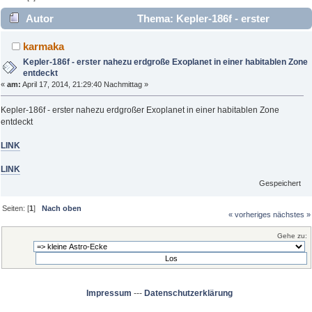
Autor
Thema: Kepler-186f - erster
nahezu erdgroße Exoplanet in einer habitablen Zone entdeckt
karmaka
(Gelesen 2492 mal)
Kepler-186f - erster nahezu erdgroße Exoplanet in einer habitablen Zone
entdeckt
«
am:
April 17, 2014, 21:29:40 Nachmittag »
Kepler-186f - erster nahezu erdgroßer Exoplanet in einer habitablen Zone
entdeckt
LINK
LINK
Gespeichert
Seiten: [
1
]
Nach oben
« vorheriges
nächstes »
Gehe zu:
Impressum
---
Datenschutzerklärung