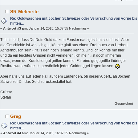
SR-Meteorite
Re: Goldwaschen mit Jochen Schweizer oder Verarschung von vorne bis
hinten...
«
Antwort #3 am:
Januar 14, 2015, 15:37:35 Nachmittag »
Tut mir leid, dass Du Dein Geld da zum Fenster nausgeschmissen hast.. Aber
die Geschichte ist wirklich gut, könnte glatt aus einem Drehbuch von Herbert
Achternbusch sein (..falls den noch jemand kennt). Und ich konnte mir hier
und da ein leichtes Grinsen nicht verkneifen. Ich mein, ist doch immerhin
etwas, wenn der Kursleiter gut grillen konnte. Für eine gutgegrillte thüringer
Rostbratwurst würde ich persönlich jedes Goldnugget liegen lassen.
Aber halte uns auf jeden Fall auf dem Laufenden, ob dieser Albert.. äh Jochen
Schweizer Dir das Geld zurückerstattet hat.
Grüsse,
Stefan
Gespeichert
Greg
Re: Goldwaschen mit Jochen Schweizer oder Verarschung von vorne bis
hinten...
«
Antwort #4 am:
Januar 14, 2015, 16:02:35 Nachmittag »