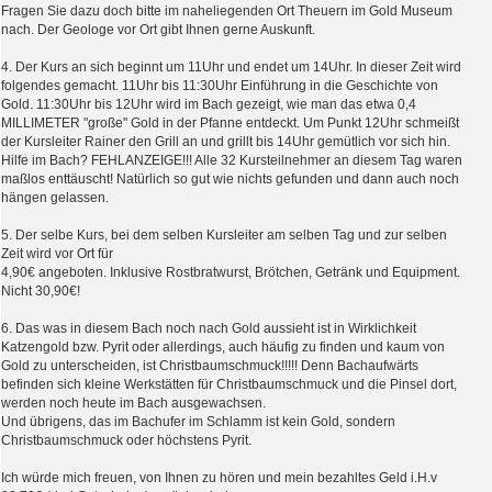
Fragen Sie dazu doch bitte im naheliegenden Ort Theuern im Gold Museum
nach. Der Geologe vor Ort gibt Ihnen gerne Auskunft.
4. Der Kurs an sich beginnt um 11Uhr und endet um 14Uhr. In dieser Zeit wird
folgendes gemacht. 11Uhr bis 11:30Uhr Einführung in die Geschichte von
Gold. 11:30Uhr bis 12Uhr wird im Bach gezeigt, wie man das etwa 0,4
MILLIMETER "große" Gold in der Pfanne entdeckt. Um Punkt 12Uhr schmeißt
der Kursleiter Rainer den Grill an und grillt bis 14Uhr gemütlich vor sich hin.
Hilfe im Bach? FEHLANZEIGE!!! Alle 32 Kursteilnehmer an diesem Tag waren
maßlos enttäuscht! Natürlich so gut wie nichts gefunden und dann auch noch
hängen gelassen.
5. Der selbe Kurs, bei dem selben Kursleiter am selben Tag und zur selben
Zeit wird vor Ort für
4,90€ angeboten. Inklusive Rostbratwurst, Brötchen, Getränk und Equipment.
Nicht 30,90€!
6. Das was in diesem Bach noch nach Gold aussieht ist in Wirklichkeit
Katzengold bzw. Pyrit oder allerdings, auch häufig zu finden und kaum von
Gold zu unterscheiden, ist Christbaumschmuck!!!!! Denn Bachaufwärts
befinden sich kleine Werkstätten für Christbaumschmuck und die Pinsel dort,
werden noch heute im Bach ausgewachsen.
Und übrigens, das im Bachufer im Schlamm ist kein Gold, sondern
Christbaumschmuck oder höchstens Pyrit.
Ich würde mich freuen, von Ihnen zu hören und mein bezahltes Geld i.H.v