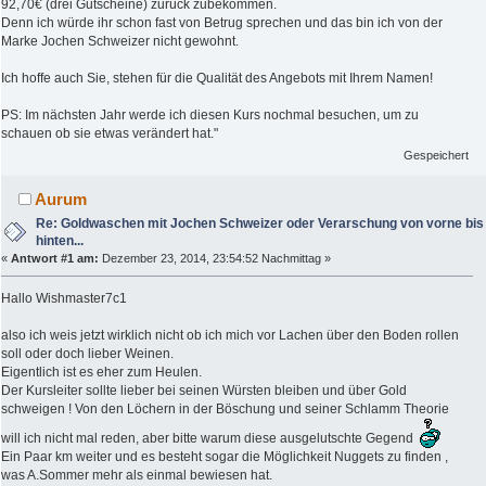
92,70€ (drei Gutscheine) zurück zubekommen.
Denn ich würde ihr schon fast von Betrug sprechen und das bin ich von der
Marke Jochen Schweizer nicht gewohnt.
Ich hoffe auch Sie, stehen für die Qualität des Angebots mit Ihrem Namen!
PS: Im nächsten Jahr werde ich diesen Kurs nochmal besuchen, um zu
schauen ob sie etwas verändert hat."
Gespeichert
Aurum
Re: Goldwaschen mit Jochen Schweizer oder Verarschung von vorne bis
hinten...
«
Antwort #1 am:
Dezember 23, 2014, 23:54:52 Nachmittag »
Hallo Wishmaster7c1
also ich weis jetzt wirklich nicht ob ich mich vor Lachen über den Boden rollen
soll oder doch lieber Weinen.
Eigentlich ist es eher zum Heulen.
Der Kursleiter sollte lieber bei seinen Würsten bleiben und über Gold
schweigen ! Von den Löchern in der Böschung und seiner Schlamm Theorie
will ich nicht mal reden, aber bitte warum diese ausgelutschte Gegend
Ein Paar km weiter und es besteht sogar die Möglichkeit Nuggets zu finden ,
was A.Sommer mehr als einmal bewiesen hat.