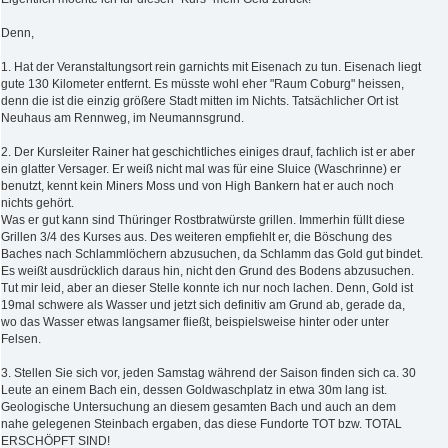
Denn,
1. Hat der Veranstaltungsort rein garnichts mit Eisenach zu tun. Eisenach liegt
gute 130 Kilometer entfernt. Es müsste wohl eher "Raum Coburg" heissen,
denn die ist die einzig größere Stadt mitten im Nichts. Tatsächlicher Ort ist
Neuhaus am Rennweg, im Neumannsgrund.
2. Der Kursleiter Rainer hat geschichtliches einiges drauf, fachlich ist er aber
ein glatter Versager. Er weiß nicht mal was für eine Sluice (Waschrinne) er
benutzt, kennt kein Miners Moss und von High Bankern hat er auch noch
nichts gehört.
Was er gut kann sind Thüringer Rostbratwürste grillen. Immerhin füllt diese
Grillen 3/4 des Kurses aus. Des weiteren empfiehlt er, die Böschung des
Baches nach Schlammlöchern abzusuchen, da Schlamm das Gold gut bindet.
Es weißt ausdrücklich daraus hin, nicht den Grund des Bodens abzusuchen.
Tut mir leid, aber an dieser Stelle konnte ich nur noch lachen. Denn, Gold ist
19mal schwere als Wasser und jetzt sich definitiv am Grund ab, gerade da,
wo das Wasser etwas langsamer fließt, beispielsweise hinter oder unter
Felsen.
3. Stellen Sie sich vor, jeden Samstag während der Saison finden sich ca. 30
Leute an einem Bach ein, dessen Goldwaschplatz in etwa 30m lang ist.
Geologische Untersuchung an diesem gesamten Bach und auch an dem
nahe gelegenen Steinbach ergaben, das diese Fundorte TOT bzw. TOTAL
ERSCHÖPFT SIND!