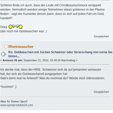
Schlimm finde ich auch, dass die Leute mit Christbaumschmuck veräppelt
werden. Vermutlich werden einige Teilnehmer etwas goldenes in der Pfanne
finden - sagt der Kursleiter denen dann, dass es sich auf jeden Fall um Gold
handelt?
Greg
(der noch nie Goldwaschen war...)
Gespeichert
Rheinwascher
Re: Goldwaschen mit Jochen Schweizer oder Verarschung von vorne bis
hinten...
«
Antwort #5 am:
September 21, 2016, 15:49:24 Nachmittag »
Ich denke mal, dass der HRB. Schweizer sich da auf jemanden verlassen
hat, der sich als Goldwaschprofi ausgegeben hat.
Gab's denn mal ne Antwort? Was du nochmal da? Würde mich interessieren.
*hochhol* ;)
Gespeichert
Alles für Deinen Sport!
www.sportprodukte24.com