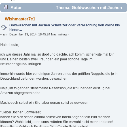
Autor
Thema: Goldwaschen mit Jochen
Schweizer oder Verarschung von vorne bis hinten...
Wishmaster7c1
(Gelesen 10842 mal)
Goldwaschen mit Jochen Schweizer oder Verarschung von vorne bis
hinten...
«
am:
Dezember 19, 2014, 18:45:24 Nachmittag »
Hallo Leute,
ich war dieses Jahr mal so doof und dachte, ach komm, schenkste mal Dir
und Deinen besten zwei Freunden ein paar schöne Tage im
Neumannsgrund/Thürigen.
Immerhin wurde hier vor einigen Jahren eines der größten Nuggets, die je in
Deutschland gefunden wurden, gewaschen.
Naja, im folgenden steht meine Rezension, die ich über den Ausflug bei
Amazon abgegeben habe.
Macht euch selbst ein Bild, aber genau so ist es gewesen!
"Lieber Jochen Schweizer,
haben Sie sich schon einmal selbst von Ihrem Angebot ein Bild machen
können? Wohl nicht, denn sonst würden Sie es wohl nicht mehr anbieten!
Eigentlich möchte ich für diesen "Kurs" mein Geld zurück!