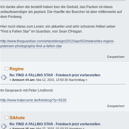
Ich danke allen die bestellt haben fuer die Geduld, das Packen ist etwas
zeitaufwaendiger als geplant. Die Haelfte der Buecher ist aber mittlerweile auf
dem Postweg.
Hier noch etwas zum Lesen: ein aktueller und sehr schoener Artikel ueber
"Find a Fallen Star" im Guardian, von Sean O'Hagan.
http://www.theguardian.com/artanddesign/2015/apr/02/meteorites-regine-
petersen-photography-find-a-fallen-star
Gespeichert
Regine
Re: FIND A FALLING STAR - Fotobuch jetzt vorbestellen
«
Antwort #4 am:
Mai 12, 2015, 13:50:35 Nachmittag »
Im Gespraech mit Peter Lindhorst:
http://www.hatjecantz.de/fotoblog/?p=5630
Gespeichert
Sikhote
Re: FIND A FALLING STAR - Fotobuch jetzt vorbestellen
«
Antwort #5 am:
Mai 27, 2015, 01:03:33 Vormittag »