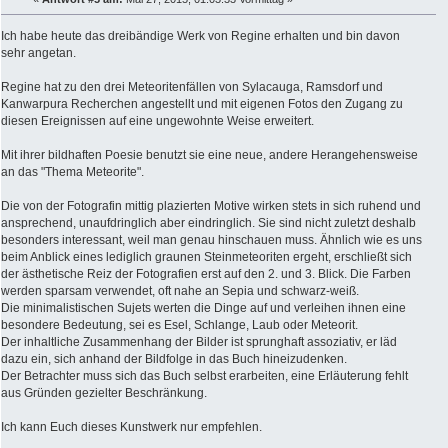
Ich habe heute das dreibändige Werk von Regine erhalten und bin davon
sehr angetan.
Regine hat zu den drei Meteoritenfällen von Sylacauga, Ramsdorf und
Kanwarpura Recherchen angestellt und mit eigenen Fotos den Zugang zu
diesen Ereignissen auf eine ungewohnte Weise erweitert.
Mit ihrer bildhaften Poesie benutzt sie eine neue, andere Herangehensweise
an das "Thema Meteorite".
Die von der Fotografin mittig plazierten Motive wirken stets in sich ruhend und
ansprechend, unaufdringlich aber eindringlich. Sie sind nicht zuletzt deshalb
besonders interessant, weil man genau hinschauen muss. Ähnlich wie es uns
beim Anblick eines lediglich graunen Steinmeteoriten ergeht, erschließt sich
der ästhetische Reiz der Fotografien erst auf den 2. und 3. Blick. Die Farben
werden sparsam verwendet, oft nahe an Sepia und schwarz-weiß.
Die minimalistischen Sujets werten die Dinge auf und verleihen ihnen eine
besondere Bedeutung, sei es Esel, Schlange, Laub oder Meteorit.
Der inhaltliche Zusammenhang der Bilder ist sprunghaft assoziativ, er läd
dazu ein, sich anhand der Bildfolge in das Buch hineizudenken.
Der Betrachter muss sich das Buch selbst erarbeiten, eine Erläuterung fehlt
aus Gründen gezielter Beschränkung.
Ich kann Euch dieses Kunstwerk nur empfehlen.