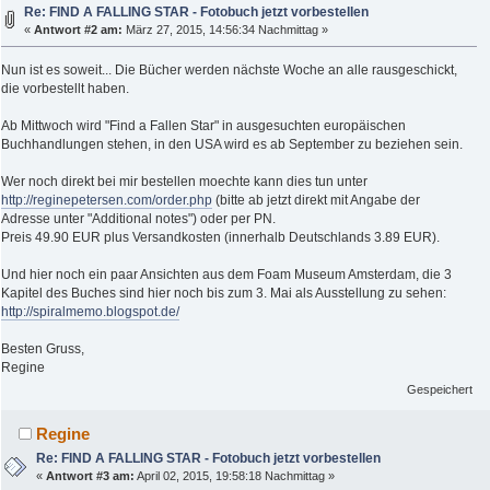
Re: FIND A FALLING STAR - Fotobuch jetzt vorbestellen
«
Antwort #2 am:
März 27, 2015, 14:56:34 Nachmittag »
Nun ist es soweit... Die Bücher werden nächste Woche an alle rausgeschickt,
die vorbestellt haben.
Ab Mittwoch wird "Find a Fallen Star" in ausgesuchten europäischen
Buchhandlungen stehen, in den USA wird es ab September zu beziehen sein.
Wer noch direkt bei mir bestellen moechte kann dies tun unter
http://reginepetersen.com/order.php
(bitte ab jetzt direkt mit Angabe der
Adresse unter "Additional notes") oder per PN.
Preis 49.90 EUR plus Versandkosten (innerhalb Deutschlands 3.89 EUR).
Und hier noch ein paar Ansichten aus dem Foam Museum Amsterdam, die 3
Kapitel des Buches sind hier noch bis zum 3. Mai als Ausstellung zu sehen:
http://spiralmemo.blogspot.de/
Besten Gruss,
Regine
Gespeichert
Regine
Re: FIND A FALLING STAR - Fotobuch jetzt vorbestellen
«
Antwort #3 am:
April 02, 2015, 19:58:18 Nachmittag »