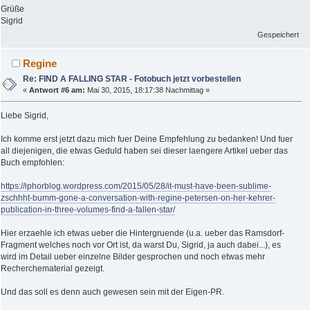
Grüße
Sigrid
Gespeichert
Regine
Re: FIND A FALLING STAR - Fotobuch jetzt vorbestellen
«
Antwort #6 am:
Mai 30, 2015, 18:17:38 Nachmittag »
Liebe Sigrid,
Ich komme erst jetzt dazu mich fuer Deine Empfehlung zu bedanken! Und fuer
all diejenigen, die etwas Geduld haben sei dieser laengere Artikel ueber das
Buch empfohlen:
https://iphorblog.wordpress.com/2015/05/28/it-must-have-been-sublime-
zschhht-bumm-gone-a-conversation-with-regine-petersen-on-her-kehrer-
publication-in-three-volumes-find-a-fallen-star/
Hier erzaehle ich etwas ueber die Hintergruende (u.a. ueber das Ramsdorf-
Fragment welches noch vor Ort ist, da warst Du, Sigrid, ja auch dabei...), es
wird im Detail ueber einzelne Bilder gesprochen und noch etwas mehr
Recherchematerial gezeigt.
Und das soll es denn auch gewesen sein mit der Eigen-PR.