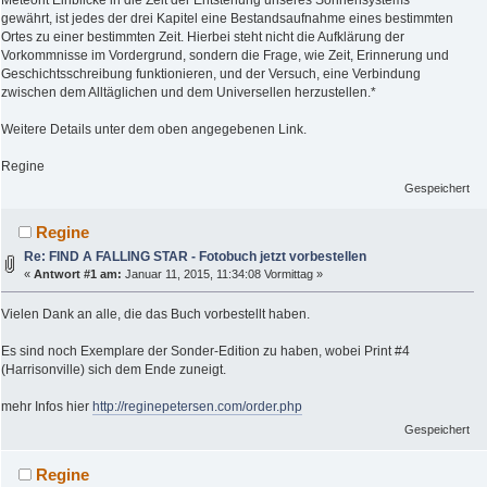
Meteorit Einblicke in die Zeit der Entstehung unseres Sonnensystems
gewährt, ist jedes der drei Kapitel eine Bestandsaufnahme eines bestimmten
Ortes zu einer bestimmten Zeit. Hierbei steht nicht die Aufklärung der
Vorkommnisse im Vordergrund, sondern die Frage, wie Zeit, Erinnerung und
Geschichtsschreibung funktionieren, und der Versuch, eine Verbindung
zwischen dem Alltäglichen und dem Universellen herzustellen.*
Weitere Details unter dem oben angegebenen Link.
Regine
Gespeichert
Regine
Re: FIND A FALLING STAR - Fotobuch jetzt vorbestellen
«
Antwort #1 am:
Januar 11, 2015, 11:34:08 Vormittag »
Vielen Dank an alle, die das Buch vorbestellt haben.
Es sind noch Exemplare der Sonder-Edition zu haben, wobei Print #4
(Harrisonville) sich dem Ende zuneigt.
mehr Infos hier
http://reginepetersen.com/order.php
Gespeichert
Regine