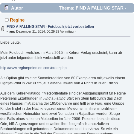
Autor
Thema: FIND A FALLING STAR -
Fotobuch jetzt vorbestellen (Gelesen 5726 mal)
Regine
FIND A FALLING STAR - Fotobuch jetzt vorbestellen
«
am:
Dezember 21, 2014, 00:29:29 Vormittag »
Liebe Leute,
Mein Fotobuch, welches im März 2015 im Kehrer-Verlag erscheint, kann ab
jetzt unter folgendem Link vorbestellt werden:
http://www.reginepetersen.com/order.php
Als Option gibt es eine Sammleredition von 80 Exemplaren mit jeweils einem
Lightjet-Print in 24x30 cm, aus einer Auswahl von 4 Prints in 20er Edition.
Aus dem Kehrer-Katalog: *Meteoritenfälle sind der Ausgangspunkt für Regine
Petersens Erzählungen in
Find a Falling Star
; ein Stein fällt durch das Dach
eines Hauses im Alabama der 1950er-Jahre und trifft eine Frau, eine Gruppe
Kinder findet in der Nachkriegszeit einen Meteoriten in ihrem nordrhein-
westfälischen Heimatdorf und zwei Nomaden in Rajasthan werden Zeuge
des Falls eines seltenen Meteoriten im Jahr 2006. Petersen besucht diese
Orte, trifft Augenzeugen und erweitert ihre fotografisch-assoziativen
Beobachtungen mit gefundenen Dokumenten und Interviews. So wie ein