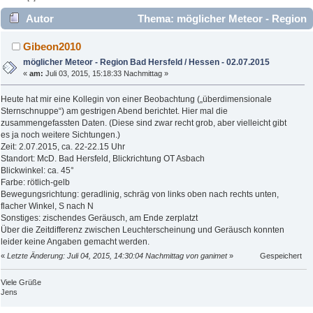
Autor
Thema: möglicher Meteor - Region
Bad Hersfeld / Hessen - 02.07.2015 (Gelesen 2994 mal)
Gibeon2010
möglicher Meteor - Region Bad Hersfeld / Hessen - 02.07.2015
«
am:
Juli 03, 2015, 15:18:33 Nachmittag »
Heute hat mir eine Kollegin von einer Beobachtung („überdimensionale
Sternschnuppe“) am gestrigen Abend berichtet. Hier mal die
zusammengefassten Daten. (Diese sind zwar recht grob, aber vielleicht gibt
es ja noch weitere Sichtungen.)
Zeit: 2.07.2015, ca. 22-22.15 Uhr
Standort: McD. Bad Hersfeld, Blickrichtung OT Asbach
Blickwinkel: ca. 45°
Farbe: rötlich-gelb
Bewegungsrichtung: geradlinig, schräg von links oben nach rechts unten,
flacher Winkel, S nach N
Sonstiges: zischendes Geräusch, am Ende zerplatzt
Über die Zeitdifferenz zwischen Leuchterscheinung und Geräusch konnten
leider keine Angaben gemacht werden.
«
Letzte Änderung: Juli 04, 2015, 14:30:04 Nachmittag von ganimet
»
Gespeichert
Viele Grüße
Jens