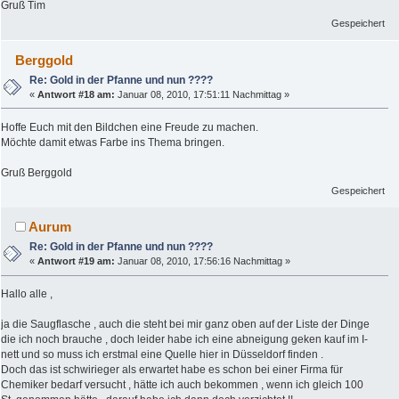
Gruß Tim
Gespeichert
Berggold
Re: Gold in der Pfanne und nun ????
«
Antwort #18 am:
Januar 08, 2010, 17:51:11 Nachmittag »
Hoffe Euch mit den Bildchen eine Freude zu machen.
Möchte damit etwas Farbe ins Thema bringen.
Gruß Berggold
Gespeichert
Aurum
Re: Gold in der Pfanne und nun ????
«
Antwort #19 am:
Januar 08, 2010, 17:56:16 Nachmittag »
Hallo alle ,
ja die Saugflasche , auch die steht bei mir ganz oben auf der Liste der Dinge
die ich noch brauche , doch leider habe ich eine abneigung geken kauf im I-
nett und so muss ich erstmal eine Quelle hier in Düsseldorf finden .
Doch das ist schwirieger als erwartet habe es schon bei einer Firma für
Chemiker bedarf versucht , hätte ich auch bekommen , wenn ich gleich 100