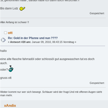
St, genommen hätte , darauf habe ich dann doch verzichtet !!
Bis dann Lutz
Gespeichert
Aller Anfang ist schwer !!
ott
Re: Gold in der Pfanne und nun ????
«
Antwort #20 am:
Januar 09, 2010, 06:43:15 Vormittag »
hallo
eine alte flasche fahrradöl oder schlossöl gut ausgewaschen tut es doch
auch.
oder?
gruss ott
Gespeichert
Weiter kommt nur wer sich bewegt .Schlauer wird der fragt.Und mit offenen Augen sieht
man mehr.
xAndix