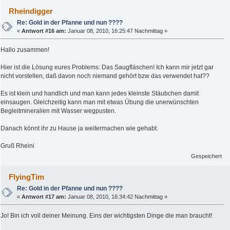
Rheindigger
Re: Gold in der Pfanne und nun ????
«
Antwort #16 am:
Januar 08, 2010, 16:25:47 Nachmittag »
Hallo zusammen!
Hier ist die Lösung eures Problems: Das Saugfläschen! Ich kann mir jetzt gar
nicht vorstellen, daß davon noch niemand gehört bzw das verwendet hat??
Es ist klein und handlich und man kann jedes kleinste Stäubchen damit
einsaugen. Gleichzeitig kann man mit etwas Übung die unerwünschten
Begleitmineralien mit Wasser wegpusten.
Danach könnt ihr zu Hause ja weitermachen wie gehabt.
Gruß Rheini
Gespeichert
FlyingTim
Re: Gold in der Pfanne und nun ????
«
Antwort #17 am:
Januar 08, 2010, 16:34:42 Nachmittag »
Jo! Bin ich voll deiner Meinung. Eins der wichtigsten Dinge die man braucht!