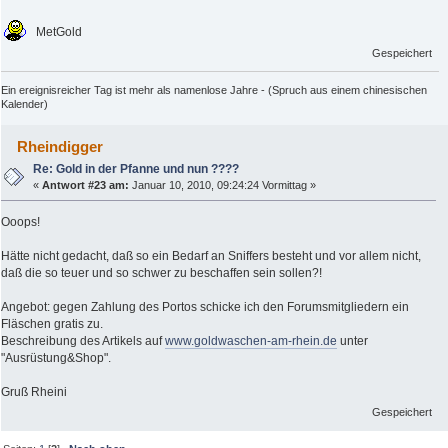
MetGold
Gespeichert
Ein ereignisreicher Tag ist mehr als namenlose Jahre - (Spruch aus einem chinesischen
Kalender)
Rheindigger
Re: Gold in der Pfanne und nun ????
«
Antwort #23 am:
Januar 10, 2010, 09:24:24 Vormittag »
Ooops!
Hätte nicht gedacht, daß so ein Bedarf an Sniffers besteht und vor allem nicht,
daß die so teuer und so schwer zu beschaffen sein sollen?!
Angebot: gegen Zahlung des Portos schicke ich den Forumsmitgliedern ein
Fläschen gratis zu.
Beschreibung des Artikels auf
www.goldwaschen-am-rhein.de
unter
"Ausrüstung&Shop".
Gruß Rheini
Gespeichert