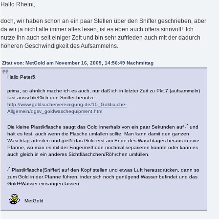
Hallo Rheini,
doch, wir haben schon an ein paar Stellen über den Sniffer geschrieben, aber
da wir ja nicht alle immer alles lesen, ist es eben auch öfters sinnvoll! Ich
nutze ihn auch seit einiger Zeit und bin sehr zufrieden auch mit der dadurch
höheren Geschwindigkeit des Aufsammelns.
Zitat von: MetGold am November 16, 2009, 14:56:49 Nachmittag
Hallo Peter5,
prima, so ähnlich mache ich es auch, nur daß ich in letzter Zeit zu Pkt.7 (aufsammeln)
fast ausschließlich den Sniffer benutze.
http://www.goldsuchervereinigung.de/10_Goldsuche-
Allgemein/dgsv_goldwaschequipment.htm
)*
Die kleine Plastikflasche saugt das Gold innerhalb von ein paar Sekunden auf
und
hält es fest, auch wenn die Flasche umfallen sollte. Man kann damit den ganzen
Waschtag arbeiten und gießt das Gold erst am Ende des Waschtages heraus in eine
Pfanne, wo man es mit der Fingermethode nochmal separieren könnte oder kann es
auch gleich in ein anderes Sichtfläschchen/Röhrchen umfüllen.
)*
Plastikflasche(Sniffer) auf den Kopf stellen und etwas Luft herausdrücken, dann so
zum Gold in der Pfanne führen, inder sich noch genügend Wasser befindet und das
Gold+Wasser einsaugen lassen.
MetGold