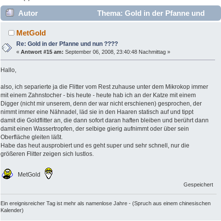
Autor
Thema: Gold in der Pfanne und
nun ???? (Gelesen 14699 mal)
MetGold
Re: Gold in der Pfanne und nun ????
«
Antwort #15 am:
September 06, 2008, 23:40:48 Nachmittag »
Hallo,
also, ich separierte ja die Flitter vom Rest zuhause unter dem Mikrokop immer
mit einem Zahnstocher - bis heute - heute hab ich an der Katze mit einem
Digger (nicht mir unserem, denn der war nicht erschienen) gesprochen, der
nimmt immer eine Nähnadel, läd sie in den Haaren statisch auf und tippt
damit die Goldflitter an, die dann sofort daran haften bleiben und berührt dann
damit einen Wassertropfen, der selbige gierig aufnimmt oder über sein
Oberfläche gleiten läßt.
Habe das heut ausprobiert und es geht super und sehr schnell, nur die
größeren Flitter zeigen sich lustlos.
MetGold
Gespeichert
Ein ereignisreicher Tag ist mehr als namenlose Jahre - (Spruch aus einem chinesischen
Kalender)