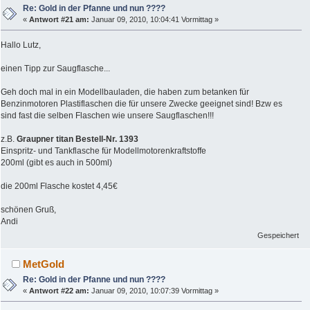
Re: Gold in der Pfanne und nun ????
«
Antwort #21 am:
Januar 09, 2010, 10:04:41 Vormittag »
Hallo Lutz,
einen Tipp zur Saugflasche...
Geh doch mal in ein Modellbauladen, die haben zum betanken für
Benzinmotoren Plastiflaschen die für unsere Zwecke geeignet sind! Bzw es
sind fast die selben Flaschen wie unsere Saugflaschen!!!
z.B.
Graupner titan Bestell-Nr. 1393
Einspritz- und Tankflasche für Modellmotorenkraftstoffe
200ml (gibt es auch in 500ml)
die 200ml Flasche kostet 4,45€
schönen Gruß,
Andi
Gespeichert
MetGold
Re: Gold in der Pfanne und nun ????
«
Antwort #22 am:
Januar 09, 2010, 10:07:39 Vormittag »