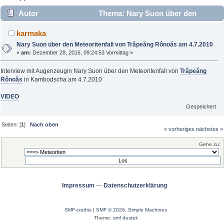
Autor
Thema: Nary Suon über den
Meteoritenfall von Trâpeăng Rônoăs am 4.7.2010 (Gelesen
karmaka
4569 mal)
Nary Suon über den Meteoritenfall von Trâpeăng Rônoăs am 4.7.2010
«
am:
Dezember 28, 2016, 09:24:53 Vormittag »
Interview mit Augenzeugin Nary Suon über den Meteoritenfall von
Trâpeăng
Rônoăs
in Kambodscha am 4.7.2010
VIDEO
Gespeichert
Seiten: [
1
]
Nach oben
« vorheriges
nächstes »
Gehe zu:
Impressum
---
Datenschutzerklärung
SMF-credits
|
SMF © 2026
,
Simple Machines
Theme:
smf destek