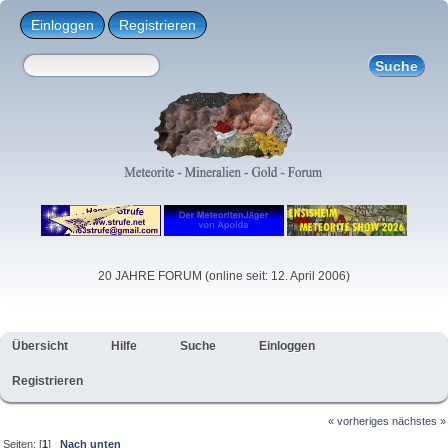
Einloggen
Registrieren
20 JAHRE FORUM (online seit: 12. April 2006)
Übersicht
Hilfe
Suche
Einloggen
Registrieren
« vorheriges
nächstes »
Seiten: [
1
]
Nach unten