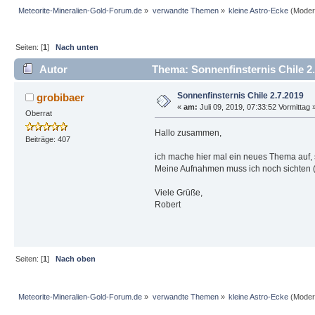
Meteorite-Mineralien-Gold-Forum.de
»
verwandte Themen
»
kleine Astro-Ecke
(Moder
Seiten: [
1
]
Nach unten
Autor
Thema: Sonnenfinsternis Chile 2.
Sonnenfinsternis Chile 2.7.2019
grobibaer
«
am:
Juli 09, 2019, 07:33:52 Vormittag 
Oberrat
Hallo zusammen,
Beiträge: 407
ich mache hier mal ein neues Thema auf, s
Meine Aufnahmen muss ich noch sichten 
Viele Grüße,
Robert
Seiten: [
1
]
Nach oben
Meteorite-Mineralien-Gold-Forum.de
»
verwandte Themen
»
kleine Astro-Ecke
(Moder