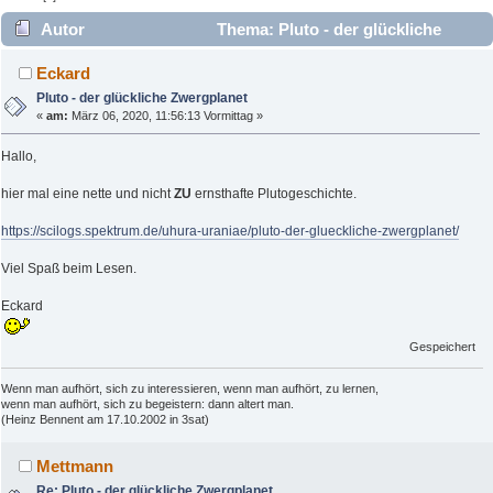
Autor
Thema: Pluto - der glückliche
Zwergplanet (Gelesen 3587 mal)
Eckard
Pluto - der glückliche Zwergplanet
«
am:
März 06, 2020, 11:56:13 Vormittag »
Hallo,
hier mal eine nette und nicht
ZU
ernsthafte Plutogeschichte.
https://scilogs.spektrum.de/uhura-uraniae/pluto-der-glueckliche-zwergplanet/
Viel Spaß beim Lesen.
Eckard
Gespeichert
Wenn man aufhört, sich zu interessieren, wenn man aufhört, zu lernen,
wenn man aufhört, sich zu begeistern: dann altert man.
(Heinz Bennent am 17.10.2002 in 3sat)
Mettmann
Re: Pluto - der glückliche Zwergplanet