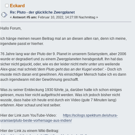
Eckard
Re: Pluto - der glückliche Zwergplanet
«
Antwort #5 am:
Februar 10, 2022, 14:27:08 Nachmittag »
Hallo Forum,
ich hänge meinen neuen Beitrag mal an an diesen alten ran, denn ich meine,
irgendwie passt er hierher.
76 Jahre lang war der Pluto der 9. Planet in unserem Solarsystem, aber 2006
wurde er degradiert und zu einem Zwergplaneten herabgestuft. Ihn hat das
sicher nicht gejuckt, oder, wie es der leider nicht mehr unter uns weilende
Alex-gsac mal schrieb:'
dem Pluto geht das an der Kugel vorbei'.
- Doch ich
musste mich daran erst gewöhnen. Als einsichtiger Mensch habe ich es dann
auch irgendwann mit der Gewöhnung geschafft.
Was zu seiner Entdeckung 1930 führte, ja, darüber hatte ich schon einiges
gelesen, muss hier nicht aufgefrischt werden. Was ich jedoch bisher nicht
wusste, dass habe ich heute erst durch ein Video (gute 7 Minuten lang)
erfahren. Aber schaut und lest selber.
Hier der Link zum YouTube-Video:
https://scilogs.spektrum.de/uhura-
uraniae/pluto-beste-vorhersage-aus-indien/
Hier der Link zu einem Wiki-Beitrag: