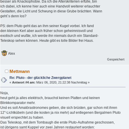
besser als Knackophobie. Da ich die Alterskriterien erfülle, bin
ich dabei, ich kenne hier auch eine Handvoll weiterer erlauchter
Gestalten, die Licht und Schwung in diese Grube brächten. Wann
geht´s denn los?
PS: dem Pluto geht das an ihm seiner Kugel vorbei. Ich fand
den kleinen Kerl aber auch früher schon geheimnisvoll und
exotisch und wußte, ich werde ihn niemals durch ein Standard-
Teleskop sehen können. Heute gibt es tolle Bilder frei Haus.
Alex
Gespeichert
Mettmann
Re: Pluto - der glückliche Zwergplanet
«
Antwort #4 am:
März 06, 2020, 21:22:38 Nachmittag »
Noja,
heut geht ja alles elektrisch, brauchst keinen Platten und keinen
Blinkkomparator mehr.
Und es soll Amatörastronomes geben, die sich brüsten, gar schon mit ihren
12"-Lichtkübeln (und die kosten ja nix mehr) auf entlegenen Bergalmen Pluto
visuell erspechtet zu haben.
Das Teleskop, mit dem Tombaugh die erste Pluto-Aufnahme geschossen,
ist übrigens samt Kuppel vor zwei Jahren restauriert worden: