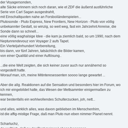
der Voyagersonden,
alte Säcke erinnern sich noch daran, wie et ZDF die äußerst ausführliche
Serie von Carl Sagan ausgestrahlt,
mit Einschaltquoten nahe an Forsboiländerspielen...
Plutosonde - Pluto Express, New Frontiers, New Horizon - Pluto von völlig
unbekannter Gestalt, so winzig, so weit weg, fast ein Jahrzehnt Anreise, die
Sonde dann so schnell...
eine völlig waghalsige Idee - die kam ja ziemlich bald, so um 1990, nach dem
Neptunrendevouz von Voyager 2 aufs Tapet.
Ein Vierteljahrhundert Vorbereitung,
bis dann, vor fünf Jahren, tatsächlich die Bilder kamen,
von einer Qualität und einer Auflösung..
...die eine Welt zeigten, die sich keiner zuvor auch nur annähernd so
vorgestellt hatte.
Worauf man, ich, meine Mitinteresessenten soooo lange gewartet ...
Aber die allg. Reaktionen auf die Sensation und besonders hier im Forum, wo
ich mir eingebildet hatte, das Wesen der Mettsammler einigermaßen zu
kennen,
war bestenfalls ein wohlwollendes Schulterzucken, joh, nett...
und alles, wirklich alles, was davon geblieben im Menschenhirn,
ist die affig-mistige Frage, daß man Pluto nun eben nimmer Planet nennt.
Scharluchz,