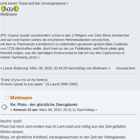
und einen Toast auf die Unvergessene !
Mettmann
(PS: Uranus wurde versehentlich schon in den 1740igern von John Bevis beobachtet
und auf zwei Karten seines nie erschienen Himmelsatlanten verzeichnet,
mit dem er Flamsteeds künstlerisch so unbeholfen geratenen großen Atlas Coelestis
von 1729 übertreffen wollte, doch kam es nie zur Publikation, weil Bevis pleite ging.
Kanninit zeigen, aus der damaligen Konkursmasse hab ich nur den Capricornus in
meiner Sammlung, protz.)
«
Letzte Änderung: März 06, 2020, 20:34:29 Nachmittag von Mettmann
»
Gespeichert
"If any of you cry at my funeral,
I'll never speak to you again."
(S.Laurel 1890-1965)
Mettmann
Re: Pluto - der glückliche Zwergplanet
«
Antwort #2 am:
März 06, 2020, 20:31:11 Nachmittag »
Nochn "psst",
Pluto hat mich zum ersten mal im Lem uralt und völlig aus der Zeit gefallen
fühlen lassen.
Binja, oh glickliche Kindheit, herangewachsen in der Zeit der Vikinglander,