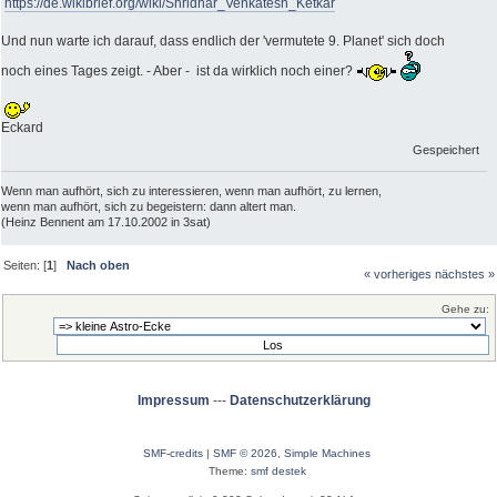
https://de.wikibrief.org/wiki/Shridhar_Venkatesh_Ketkar
Und nun warte ich darauf, dass endlich der 'vermutete 9. Planet' sich doch
noch eines Tages zeigt. - Aber - ist da wirklich noch einer?
Eckard
Gespeichert
Wenn man aufhört, sich zu interessieren, wenn man aufhört, zu lernen,
wenn man aufhört, sich zu begeistern: dann altert man.
(Heinz Bennent am 17.10.2002 in 3sat)
Seiten: [
1
]
Nach oben
« vorheriges
nächstes »
Gehe zu:
Impressum
---
Datenschutzerklärung
SMF-credits
|
SMF © 2026
,
Simple Machines
Theme:
smf destek