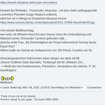
https://lowell.edu/pluto-telescope-renovation/
Dieweil der Refraktor - Fraunhofer, what else - mit dem Galle auftragsgemäß
Leverriers Planeten (vulgo Neptun) entdeckt,
steht bei mir in Minga im Deutschen Museum herum:
https://www.scinexx.de/wp-content/uploads/0/1/01-37806-fraunhofer05.jpg
Und wieder Weltfrauentag,
wer weiß, ob Wilhelm Herschel den Uranus ohne die Unterstützung und
Mitarbeit seiner Schwester Caroline gefunden hätt....
(welche erste Frau, die Ehrenmitglied der Royal Astronomical Society wurd).
Equal Pay?
Willem hatte ein Gehalt als Hofastronom von 200 Pfund, Caroline nur 50.
(Knackergrubenhint: Astronomen leben länger, sie starb mit 98.
Johann Gottfried Galle ebenfalls. Tombaugh mit 90, Williams 102....
--> Mußt also bei Krankenkasse, Prävention, mindestens das übliche 8" SC
beantragen).
Mettmann
«
Letzte Änderung: März 06, 2020, 22:00:01 Nachmittag von Mettmann
»
Gespeichert
"If any of you cry at my funeral,
I'll never speak to you again."
(S.Laurel 1890-1965)