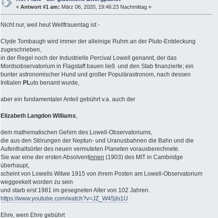
«
Antwort #1 am:
März 06, 2020, 19:46:23 Nachmittag »
Nicht nur, weil heut Weltfrauentag ist -
Clyde Tombaugh wird immer der alleinige Ruhm an der Pluto-Entdeckung
zugeschrieben,
in der Regel noch der Industrielle Percival Lowell genannt, der das
Mordsobservatorium in Flagstaff bauen ließ und den Stab finanzierte; ein
bunter astronomischer Hund und großer Populärastronom, nach dessen
Initialen
PL
uto benamt wurde,
aber ein fundamentaler Anteil gebührt v.a. auch der
Elizabeth Langdon Williams
,
dem mathematischen Gehirn des Lowell-Observatoriums,
die aus den Störungen der Neptun- und Uranusbahnen die Bahn und die
Aufenthaltsörter des neuen vermuteten Planeten vorausberechnete.
Sie war eine der ersten Absolvent
innen
(1903) des MIT in Cambridge
überhaupt,
scheint von Lowells Witwe 1915 von ihrem Posten am Lowell-Observatorium
weggeekelt worden zu sein
und starb erst 1981 im gesegneten Alter von 102 Jahren.
https://www.youtube.com/watch?v=JZ_W45jIs1U
Ehre, wem Ehre gebührt