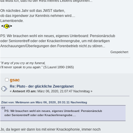
da wußt ich, daß nu der Rest meines Lebens begonnen...
Oh nächstes Jahr soll das JWST starten,
ob das irgendwer zur Kenntnis nehmen wird....
Lamentoende.
PS: Wir brauchen wohl ein neues, eigenes Unterboard: Pensionärsclub
oder Seniorentreff oder oder Knacker/innengrube, um mit derartigen
Anschauungen/Überlegungen den Forenbetrieb nicht zu stören...
Gespeichert
"If any of you cry at my funeral,
I'll never speak to you again."
(S.Laurel 1890-1965)
gsac
Re: Pluto - der glückliche Zwergplanet
«
Antwort #3 am:
März 06, 2020, 21:07:47 Nachmittag »
Zitat von: Mettmann am März 06, 2020, 20:31:11 Nachmittag
PS: Wir brauchen wohl ein neues, eigenes Unterboard: Pensionärsclub
oder Seniorentreff oder oder Knacker/innengrube....
Jo, da legen wir dann los mit einer Knackophonie, immer noch