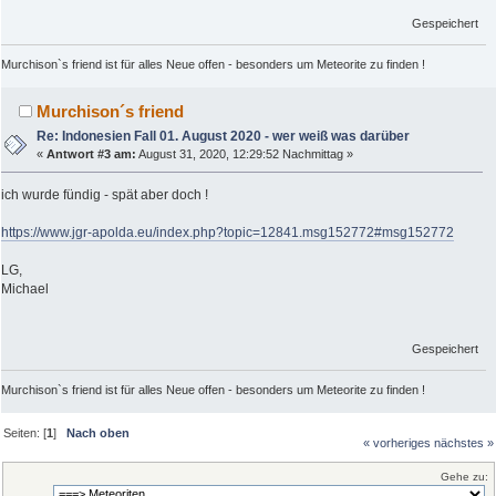
Gespeichert
Murchison`s friend ist für alles Neue offen - besonders um Meteorite zu finden !
Murchison´s friend
Re: Indonesien Fall 01. August 2020 - wer weiß was darüber
«
Antwort #3 am:
August 31, 2020, 12:29:52 Nachmittag »
ich wurde fündig - spät aber doch !
https://www.jgr-apolda.eu/index.php?topic=12841.msg152772#msg152772
LG,
Michael
Gespeichert
Murchison`s friend ist für alles Neue offen - besonders um Meteorite zu finden !
Seiten: [
1
]
Nach oben
« vorheriges
nächstes »
Gehe zu: