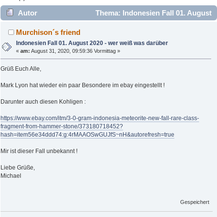
Autor
Thema: Indonesien Fall 01. August
2020 - wer weiß was darüber (Gelesen 4183 mal)
Murchison´s friend
Indonesien Fall 01. August 2020 - wer weiß was darüber
«
am:
August 31, 2020, 09:59:36 Vormittag »
Grüß Euch Alle,
Mark Lyon hat wieder ein paar Besondere im ebay eingestellt !
Darunter auch diesen Kohligen :
https://www.ebay.com/itm/3-0-gram-indonesia-meteorite-new-fall-rare-class-
fragment-from-hammer-stone/373180718452?
hash=item56e34ddd74:g:4rMAAOSwGUJfS~nH&autorefresh=true
Mir ist dieser Fall unbekannt !
Liebe Grüße,
Michael
Gespeichert