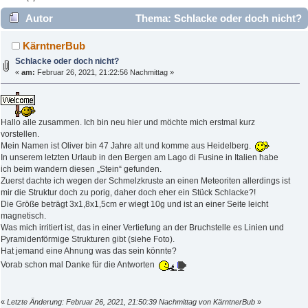
Autor
Thema: Schlacke oder doch nicht?
(Gelesen 2375 mal)
KärntnerBub
Schlacke oder doch nicht?
«
am:
Februar 26, 2021, 21:22:56 Nachmittag »
Hallo alle zusammen. Ich bin neu hier und möchte mich erstmal kurz
vorstellen.
Mein Namen ist Oliver bin 47 Jahre alt und komme aus Heidelberg.
In unserem letzten Urlaub in den Bergen am Lago di Fusine in Italien habe
ich beim wandern diesen „Stein“ gefunden.
Zuerst dachte ich wegen der Schmelzkruste an einen Meteoriten allerdings ist
mir die Struktur doch zu porig, daher doch eher ein Stück Schlacke?!
Die Größe beträgt 3x1,8x1,5cm er wiegt 10g und ist an einer Seite leicht
magnetisch.
Was mich irritiert ist, das in einer Vertiefung an der Bruchstelle es Linien und
Pyramidenförmige Strukturen gibt (siehe Foto).
Hat jemand eine Ahnung was das sein könnte?
Vorab schon mal Danke für die Antworten
«
Letzte Änderung: Februar 26, 2021, 21:50:39 Nachmittag von KärntnerBub
»