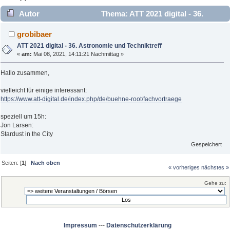
Autor
Thema: ATT 2021 digital - 36.
Astronomie und Techniktreff (Gelesen 2301 mal)
grobibaer
ATT 2021 digital - 36. Astronomie und Techniktreff
«
am:
Mai 08, 2021, 14:11:21 Nachmittag »
Hallo zusammen,
vielleicht für einige interessant:
https://www.att-digital.de/index.php/de/buehne-root/fachvortraege
speziell um 15h:
Jon Larsen:
Stardust in the City
Gespeichert
Seiten: [
1
]
Nach oben
« vorheriges
nächstes »
Gehe zu:
Impressum
---
Datenschutzerklärung