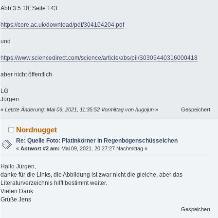
Abb 3.5.10: Seite 143
https://core.ac.uk/download/pdf/304104204.pdf
und
https://www.sciencedirect.com/science/article/abs/pii/S0305440316000418
aber nicht öffentlich
LG
Jürgen
«
Letzte Änderung: Mai 09, 2021, 11:35:52 Vormittag von hugojun
»
Gespeichert
Nordnugget
Re: Quelle Foto: Platinkörner in Regenbogenschüsselchen
«
Antwort #2 am:
Mai 09, 2021, 20:27:27 Nachmittag »
Hallo Jürgen,
danke für die Links, die Abbildung ist zwar nicht die gleiche, aber das
Literaturverzeichnis hilft bestimmt weiter.
Vielen Dank.
Grüße Jens
Gespeichert