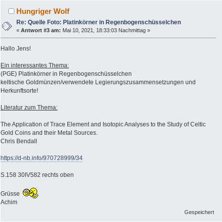
Hungriger Wolf
Re: Quelle Foto: Platinkörner in Regenbogenschüsselchen
«
Antwort #3 am:
Mai 10, 2021, 18:33:03 Nachmittag »
Hallo Jens!
Ein interessantes Thema:
(PGE) Platinkörner in Regenbogenschüsselchen
keltische Goldmünzen/verwendete Legierungszusammensetzungen und
Herkunftsorte!
Literatur zum Thema:
The Application of Trace Element and Isotopic Analyses to the Study of Celtic
Gold Coins and their Metal Sources.
Chris Bendall
https://d-nb.info/970728999/34
S.158 30IV582 rechts oben
Grüsse
Achim
Gespeichert