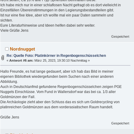
Ich habe mich nur in einer schlaflosen Nacht gefragt ob es dort vielleicht in
Einzelfällen Übereinstimmungen in den Legierungsbestandteilen gibt.
Ist nur eine fixe Idee, aber ich wollte mal ein paar Daten sammeln und
sichten.
Eure Literaturhinweise und Ideen helfen dabei sehr weiter.
Viele Grüße Jens
Gespeichert
Nordnugget
Re: Quelle Foto: Platinkörner in Regenbogenschüsselchen
«
Antwort #6 am:
März 25, 2023, 19:30:10 Nachmittag »
Hallo Freunde, es hat lange gedauert, aber ich hab das Bild in meiner
eigenen Bibliothek wiedergefunden beim Suchen nach einer anderen
Abbildung.
Auch in Deutschlanfmd gefundene Regenbogenschüsselchen zeigen PGE
Nuggets Einschlüsse. Vom Fund in Wallersdorf war das bei ca. 1/3 aller
Goldmünzen der Fall.
Die Archäologie zieht aber den Schluss das es sich um Goldrecycling von
platinreichen Goldmünzen aus dem vorderasiatischen Raum handelt.
Grüße Jens
Gespeichert