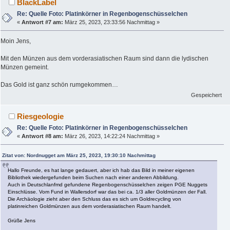
BlackLabel
Re: Quelle Foto: Platinkörner in Regenbogenschüsselchen
«
Antwort #7 am:
März 25, 2023, 23:33:56 Nachmittag »
Moin Jens,
Mit den Münzen aus dem vorderasiatischen Raum sind dann die lydischen
Münzen gemeint.
Das Gold ist ganz schön rumgekommen…
Gespeichert
Riesgeologie
Re: Quelle Foto: Platinkörner in Regenbogenschüsselchen
«
Antwort #8 am:
März 26, 2023, 14:22:24 Nachmittag »
Zitat von: Nordnugget am März 25, 2023, 19:30:10 Nachmittag
Hallo Freunde, es hat lange gedauert, aber ich hab das Bild in meiner eigenen
Bibliothek wiedergefunden beim Suchen nach einer anderen Abbildung.
Auch in Deutschlanfmd gefundene Regenbogenschüsselchen zeigen PGE Nuggets
Einschlüsse. Vom Fund in Wallersdorf war das bei ca. 1/3 aller Goldmünzen der Fall.
Die Archäologie zieht aber den Schluss das es sich um Goldrecycling von
platinreichen Goldmünzen aus dem vorderasiatischen Raum handelt.
Grüße Jens