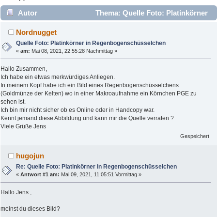
Autor
Thema: Quelle Foto: Platinkörner
in Regenbogenschüsselchen (Gelesen 27759 mal)
Nordnugget
Quelle Foto: Platinkörner in Regenbogenschüsselchen
«
am:
Mai 08, 2021, 22:55:28 Nachmittag »
Hallo Zusammen,
Ich habe ein etwas merkwürdiges Anliegen.
In meinem Kopf habe ich ein Bild eines Regenbogenschüsselchens
(Goldmünze der Kelten) wo in einer Makroaufnahme ein Körnchen PGE zu
sehen ist.
Ich bin mir nicht sicher ob es Online oder in Handcopy war.
Kennt jemand diese Abbildung und kann mir die Quelle verraten ?
Viele Grüße Jens
Gespeichert
hugojun
Re: Quelle Foto: Platinkörner in Regenbogenschüsselchen
«
Antwort #1 am:
Mai 09, 2021, 11:05:51 Vormittag »
Hallo Jens ,
meinst du dieses Bild?