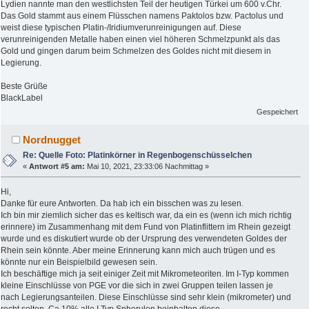
Lydien nannte man den westlichsten Teil der heutigen Türkei um 600 v.Chr.
Das Gold stammt aus einem Flüsschen namens Paktolos bzw. Pactolus und
weist diese typischen Platin-/Iridiumverunreinigungen auf. Diese
verunreinigenden Metalle haben einen viel höheren Schmelzpunkt als das
Gold und gingen darum beim Schmelzen des Goldes nicht mit diesem in
Legierung.
Beste Grüße
BlackLabel
Gespeichert
Nordnugget
Re: Quelle Foto: Platinkörner in Regenbogenschüsselchen
«
Antwort #5 am:
Mai 10, 2021, 23:33:06 Nachmittag »
Hi,
Danke für eure Antworten. Da hab ich ein bisschen was zu lesen.
Ich bin mir ziemlich sicher das es keltisch war, da ein es (wenn ich mich richtig
erinnere) im Zusammenhang mit dem Fund von Platinflittern im Rhein gezeigt
wurde und es diskutiert wurde ob der Ursprung des verwendeten Goldes der
Rhein sein könnte. Aber meine Erinnerung kann mich auch trügen und es
könnte nur ein Beispielbild gewesen sein.
Ich beschäftige mich ja seit einiger Zeit mit Mikrometeoriten. Im I-Typ kommen
kleine Einschlüsse von PGE vor die sich in zwei Gruppen teilen lassen je
nach Legierungsanteilen. Diese Einschlüsse sind sehr klein (mikrometer) und
recht selten, Ca 10% alle I Typ Spherulen beinhalten diese.