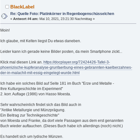
BlackLabel
Re: Quelle Foto: Platinkörner in Regenbogenschüsselchen
«
Antwort #4 am:
Mai 10, 2021, 23:21:30 Nachmittag »
Moin!
Ich glaube, mit Kelten liegst Du etwas daneben.
Leider kann ich gerade keine Bilder posten, da mein Smartphone zickt...
Klick mal diesen Link an.
https://docplayer.org/72424426-Tafel-3-
phoenizische-kupferanalyse-grunfaerbung-eines-gebrannten-kaelberzahnes-
der-in-malachit-mit-essig-eingelegt-wurde.html
Ich habe ein solches Bild auf Seite 181 im Buch "Erze und Metalle -
Ihre Kulturgeschichte im Experiment"
2. korr. Auflage (1986) von Hasso Moesta.
Sehr wahrscheinlich findet sich das Bild auch in
"Antike Metallurgie und Münzprägung.
Ein Beitrag zur Technikgeschichte"
von Moesta und Franke, da dort viele Passagen aus dem erst genannten
Buch wieder auftauchen. (Dieses Buch habe ich allerdings (noch) nicht.)
Es handelt sich um lydische Münzen.