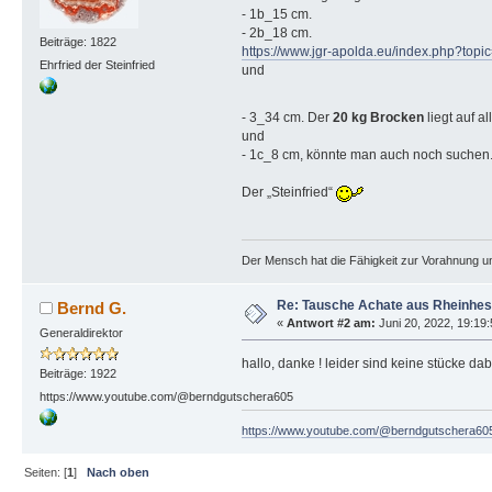
- 1b_15 cm.
- 2b_18 cm.
Beiträge: 1822
https://www.jgr-apolda.eu/index.php?t
Ehrfried der Steinfried
und
- 3_34 cm. Der
20 kg Brocken
liegt auf a
und
- 1c_8 cm, könnte man auch noch suchen
Der „Steinfried“
Der Mensch hat die Fähigkeit zur Vorahnung un
Re: Tausche Achate aus Rheinhess
Bernd G.
«
Antwort #2 am:
Juni 20, 2022, 19:19
Generaldirektor
hallo, danke ! leider sind keine stücke da
Beiträge: 1922
https://www.youtube.com/@berndgutschera605
https://www.youtube.com/@berndgutschera60
Seiten: [
1
]
Nach oben