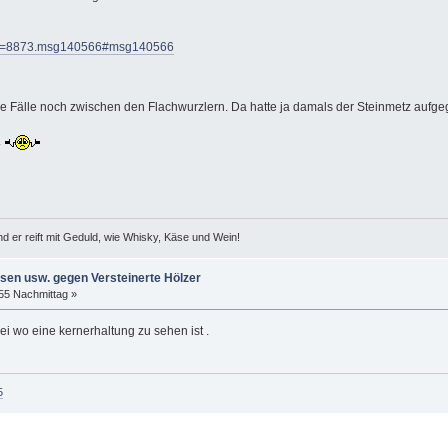
opic=8873.msg140566#msg140566
lle Fälle noch zwischen den Flachwurzlern. Da hatte ja damals der Steinmetz aufg
.
d er reift mit Geduld, wie Whisky, Käse und Wein!
en usw. gegen Versteinerte Hölzer
:55 Nachmittag »
bei wo eine kernerhaltung zu sehen ist .
5