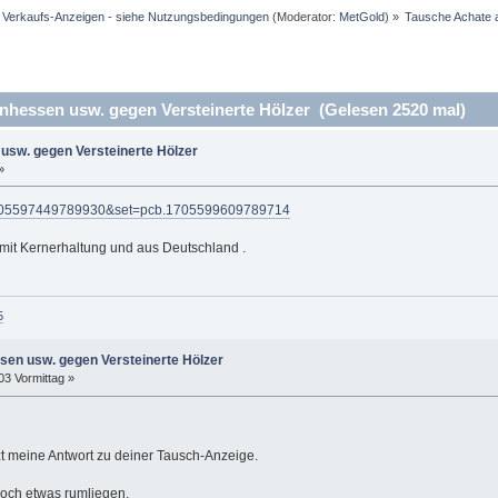
d Verkaufs-Anzeigen - siehe Nutzungsbedingungen
(Moderator:
MetGold
) »
Tausche Achate a
hessen usw. gegen Versteinerte Hölzer (Gelesen 2520 mal)
usw. gegen Versteinerte Hölzer
»
=1705597449789930&set=pcb.1705599609789714
mit Kernerhaltung und aus Deutschland .
5
en usw. gegen Versteinerte Hölzer
03 Vormittag »
t meine Antwort zu deiner Tausch-Anzeige.
och etwas rumliegen.