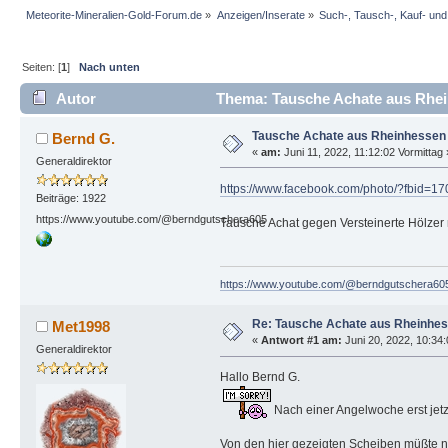
Meteorite-Mineralien-Gold-Forum.de
»
Anzeigen/Inserate
»
Such-, Tausch-, Kauf- un
Seiten: [
1
]
Nach unten
Autor
Thema: Tausche Achate aus Rhein
Tausche Achate aus Rheinhessen 
Bernd G.
«
am:
Juni 11, 2022, 11:12:02 Vormittag 
Generaldirektor
https://www.facebook.com/photo/?fbid
Beiträge: 1922
https://www.youtube.com/@berndgutschera605
Tausche Achat gegen Versteinerte Hölzer 
https://www.youtube.com/@berndgutschera60
Re: Tausche Achate aus Rheinhess
Met1998
«
Antwort #1 am:
Juni 20, 2022, 10:34:
Generaldirektor
Hallo Bernd G.
Nach einer Angelwoche erst jetz
Von den hier gezeigten Scheiben müßte n