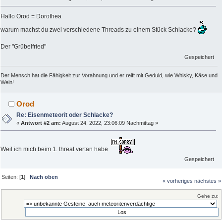
Hallo Orod = Dorothea
warum machst du zwei verschiedene Threads zu einem Stück Schlacke?
Der "Grübelfried"
Gespeichert
Der Mensch hat die Fähigkeit zur Vorahnung und er reift mit Geduld, wie Whisky, Käse und
Wein!
Orod
Re: Eisenmeteorit oder Schlacke?
«
Antwort #2 am:
August 24, 2022, 23:06:09 Nachmittag »
Weil ich mich beim 1. threat vertan habe
Gespeichert
Seiten: [
1
]
Nach oben
« vorheriges
nächstes »
Gehe zu: