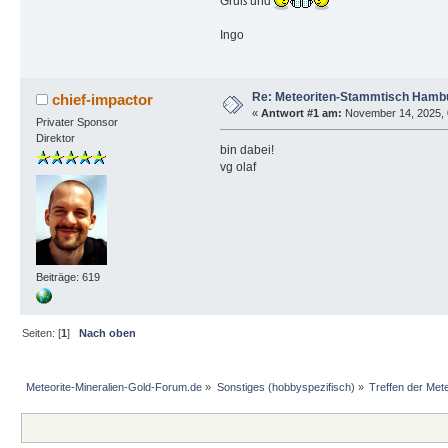
Gruß und
Ingo
Re: Meteoriten-Stammtisch Hambu
chief-impactor
«
Antwort #1 am:
November 14, 2025, 0
Privater Sponsor
Direktor
bin dabei!
vg olaf
Beiträge: 619
Seiten: [
1
]
Nach oben
Meteorite-Mineralien-Gold-Forum.de
»
Sonstiges (hobbyspezifisch)
»
Treffen der Met