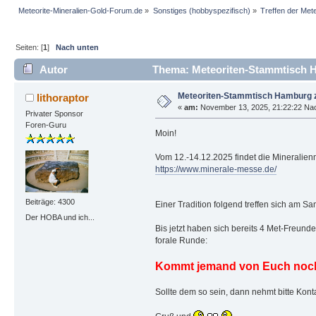
Meteorite-Mineralien-Gold-Forum.de
»
Sonstiges (hobbyspezifisch)
»
Treffen der Met
Seiten: [
1
]
Nach unten
Autor
Thema: Meteoriten-Stammtisch H
Meteoriten-Stammtisch Hamburg z
lithoraptor
«
am:
November 13, 2025, 21:22:22 Nac
Privater Sponsor
Foren-Guru
Moin!
Vom 12.-14.12.2025 findet die Mineralie
https://www.minerale-messe.de/
Beiträge: 4300
Einer Tradition folgend treffen sich am 
Der HOBA und ich...
Bis jetzt haben sich bereits 4 Met-Freund
forale Runde:
Kommt jemand von Euch noch
Sollte dem so sein, dann nehmt bitte Konta