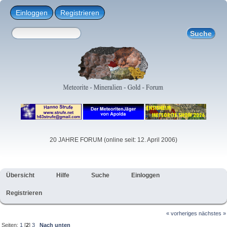
Einloggen
Registrieren
20 JAHRE FORUM (online seit: 12. April 2006)
Übersicht
Hilfe
Suche
Einloggen
Registrieren
« vorheriges
nächstes »
Seiten:
1
[
2
]
3
Nach unten