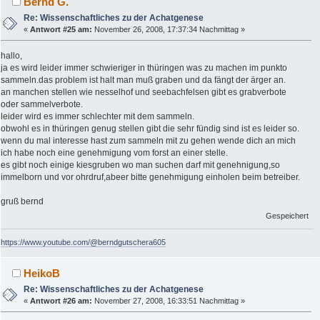
Bernd G.
Re: Wissenschaftliches zu der Achatgenese
«
Antwort #25 am:
November 26, 2008, 17:37:34 Nachmittag »
hallo,
ja es wird leider immer schwieriger in thüringen was zu machen im punkto
sammeln.das problem ist halt man muß graben und da fängt der ärger an.
an manchen stellen wie nesselhof und seebachfelsen gibt es grabverbote
oder sammelverbote.
leider wird es immer schlechter mit dem sammeln.
obwohl es in thüringen genug stellen gibt die sehr fündig sind ist es leider so.
wenn du mal interesse hast zum sammeln mit zu gehen wende dich an mich
ich habe noch eine genehmigung vom forst an einer stelle.
es gibt noch einige kiesgruben wo man suchen darf mit genehnigung,so
immelborn und vor ohrdruf,abeer bitte genehmigung einholen beim betreiber.
gruß bernd
Gespeichert
https://www.youtube.com/@berndgutschera605
HeikoB
Re: Wissenschaftliches zu der Achatgenese
«
Antwort #26 am:
November 27, 2008, 16:33:51 Nachmittag »