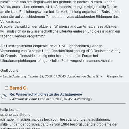
nicht einmal von der Begriffswahl her gedanklich nachvollzi ehen können.
Wie du auch schon erkennst,ist die Achatentstehung so vielgestaltig.Denke
an die kalte Entstehungsweise bei der Verkieselung organischer Substanzen
,oder die auf verschiedenem Temperaturniveau ablaufenden Bildungen des
Vulkanismus.
Also,wer da wirklich den aktuellen Wissensstand zur Achatgenese abfragen
will ,muß sich da in wissenschaftliche Literatur einlesen,und dies ist dann ein
"abendfüllendes Programm."
Als Einstiegsliteratur empfehle ich:ACHAT Eigenschaften,Genese
Verwendung von Dr.sc.nat.Hans-JoachimBlankenburg VEB Deutscher Verlag
für Grundstoffindustrie Leipzig oder ich habe hier im Forum bei
Literaturempfehlungen ein ganz tolles Buch vorgestellt namens:Achate
Gruß Jochen
«
Letzte Änderung: Februar 19, 2008, 07:37:45 Vormittag von Bernd G.
»
Gespeichert
Bernd G.
Re: Wissenschaftliches zu der Achatgenese
«
Antwort #17 am:
Februar 19, 2008, 07:45:54 Vormittag »
hallo jochen ,
schöne ausführung,
ich habe mir schon mal das buch vom liesegang und eine ausführung,
mitteilungen der pollichia band 72 von 1984 besorgt über die probleme der