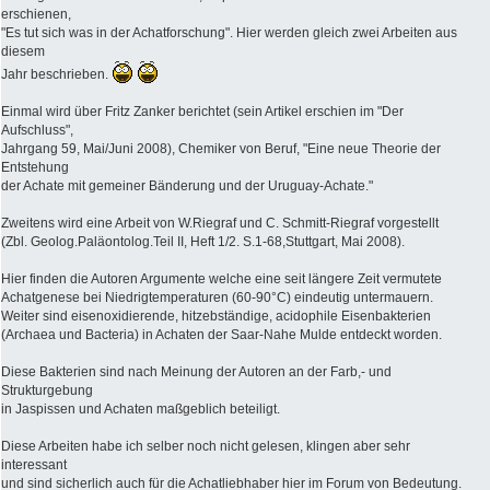
erschienen,
"Es tut sich was in der Achatforschung". Hier werden gleich zwei Arbeiten aus
diesem
Jahr beschrieben.
Einmal wird über Fritz Zanker berichtet (sein Artikel erschien im "Der
Aufschluss",
Jahrgang 59, Mai/Juni 2008), Chemiker von Beruf, "Eine neue Theorie der
Entstehung
der Achate mit gemeiner Bänderung und der Uruguay-Achate."
Zweitens wird eine Arbeit von W.Riegraf und C. Schmitt-Riegraf vorgestellt
(Zbl. Geolog.Paläontolog.Teil II, Heft 1/2. S.1-68,Stuttgart, Mai 2008).
Hier finden die Autoren Argumente welche eine seit längere Zeit vermutete
Achatgenese bei Niedrigtemperaturen (60-90°C) eindeutig untermauern.
Weiter sind eisenoxidierende, hitzebständige, acidophile Eisenbakterien
(Archaea und Bacteria) in Achaten der Saar-Nahe Mulde entdeckt worden.
Diese Bakterien sind nach Meinung der Autoren an der Farb,- und
Strukturgebung
in Jaspissen und Achaten maßgeblich beteiligt.
Diese Arbeiten habe ich selber noch nicht gelesen, klingen aber sehr
interessant
und sind sicherlich auch für die Achatliebhaber hier im Forum von Bedeutung.