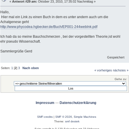
«
Antwort #29 am:
Oktober 23, 2010, 17:35:02 Nachmittag »
Hallo,
Hier mal ein Link zu einen Buch in dem es unter andern auch um die
Achatgenese geht
http://www.phycodea.hgbecker.de/Buch/EP001-244weblnk.pdf
Ich hab da so meine Bauchschmerzen , bei der vorgestellten Theorie,ist wohl
ehr pseudo Wissenschaft.
Sammlergrüße Gerd
Gespeichert
Seiten:
1
[
2
]
3
Nach oben
« vorheriges
nächstes »
Gehe zu:
Impressum
---
Datenschutzerklärung
SMF-credits
|
SMF © 2026
,
Simple Machines
Theme:
smf destek
Seite erstellt in 0.129 Sekunden mit 23 Abfragen.