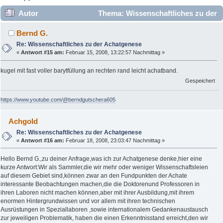
Autor
Thema: Wissenschaftliches zu der
Achatgenese (Gelesen 19313 mal)
Bernd G.
Re: Wissenschaftliches zu der Achatgenese
«
Antwort #15 am:
Februar 15, 2008, 13:22:57 Nachmittag »
kugel mit fast voller barytfüllung an rechten rand leicht achatband.
Gespeichert
https://www.youtube.com/@berndgutschera605
Achgold
Re: Wissenschaftliches zu der Achatgenese
«
Antwort #16 am:
Februar 18, 2008, 23:03:47 Nachmittag »
Hello Bernd G.,zu deiner Anfrage,was ich zur Achatgenese denke,hier eine
kurze Antwort:Wir als Sammler,die wir mehr oder weniger Wissenschaftsleien
auf diesem Gebiet sind,können zwar an den Fundpunkten der Achate
interessante Beobachtungen machen,die die Doktorenund Professoren in
ihren Laboren nicht machen können,aber mit ihrer Ausbildung,mit ihrem
enormen Hintergrundwissen und vor allem mit ihren technischen
Ausrüstungen in Speziallaboren ,sowie internationalem Gedankenaustausch
zur jeweiligen Problematik, haben die einen Erkenntnisstand erreicht,den wir