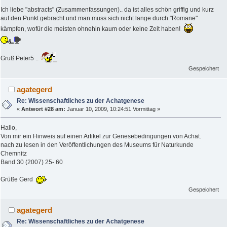
Ich liebe "abstracts" (Zusammenfassungen).. da ist alles schön griffig und kurz
auf den Punkt gebracht und man muss sich nicht lange durch "Romane"
kämpfen, wofür die meisten ohnehin kaum oder keine Zeit haben!
Gruß Peter5 ..
Gespeichert
agategerd
Re: Wissenschaftliches zu der Achatgenese
«
Antwort #28 am:
Januar 10, 2009, 10:24:51 Vormittag »
Hallo,
Von mir ein Hinweis auf einen Artikel zur Genesebedingungen von Achat.
nach zu lesen in den Veröffentlichungen des Museums für Naturkunde
Chemnitz
Band 30 (2007) 25- 60
Grüße Gerd
Gespeichert
agategerd
Re: Wissenschaftliches zu der Achatgenese