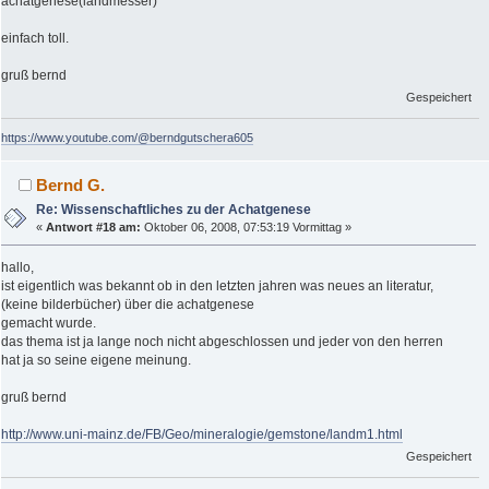
achatgenese(landmesser)
einfach toll.
gruß bernd
Gespeichert
https://www.youtube.com/@berndgutschera605
Bernd G.
Re: Wissenschaftliches zu der Achatgenese
«
Antwort #18 am:
Oktober 06, 2008, 07:53:19 Vormittag »
hallo,
ist eigentlich was bekannt ob in den letzten jahren was neues an literatur,
(keine bilderbücher) über die achatgenese
gemacht wurde.
das thema ist ja lange noch nicht abgeschlossen und jeder von den herren
hat ja so seine eigene meinung.
gruß bernd
http://www.uni-mainz.de/FB/Geo/mineralogie/gemstone/landm1.html
Gespeichert