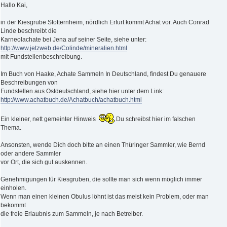
Hallo Kai,
in der Kiesgrube Stotternheim, nördlich Erfurt kommt Achat vor. Auch Conrad
Linde beschreibt die
Karneolachate bei Jena auf seiner Seite, siehe unter:
http://www.jetzweb.de/Colinde/mineralien.html
mit Fundstellenbeschreibung.
Im Buch von Haake, Achate Sammeln In Deutschland, findest Du genauere
Beschreibungen von
Fundstellen aus Ostdeutschland, siehe hier unter dem Link:
http://www.achatbuch.de/Achatbuch/achatbuch.html
Ein kleiner, nett gemeinter Hinweis
Du schreibst hier im falschen
Thema.
Ansonsten, wende Dich doch bitte an einen Thüringer Sammler, wie Bernd
oder andere Sammler
vor Ort, die sich gut auskennen.
Genehmigungen für Kiesgruben, die sollte man sich wenn möglich immer
einholen.
Wenn man einen kleinen Obulus löhnt ist das meist kein Problem, oder man
bekommt
die freie Erlaubnis zum Sammeln, je nach Betreiber.