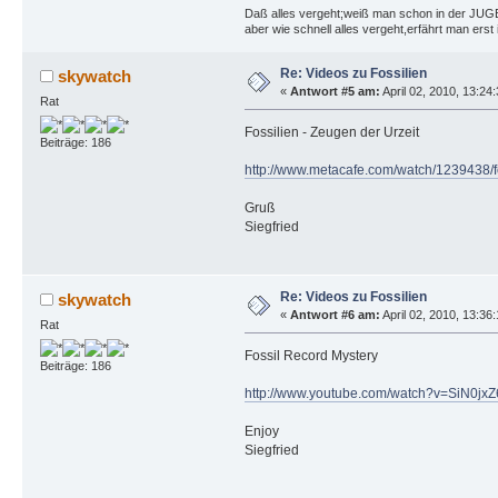
Daß alles vergeht;weiß man schon in der JU
aber wie schnell alles vergeht,erfährt man ers
Re: Videos zu Fossilien
skywatch
«
Antwort #5 am:
April 02, 2010, 13:24
Rat
Fossilien - Zeugen der Urzeit
Beiträge: 186
http://www.metacafe.com/watch/1239438/f
Gruß
Siegfried
Re: Videos zu Fossilien
skywatch
«
Antwort #6 am:
April 02, 2010, 13:36
Rat
Fossil Record Mystery
Beiträge: 186
http://www.youtube.com/watch?v=SiN0jxZ
Enjoy
Siegfried