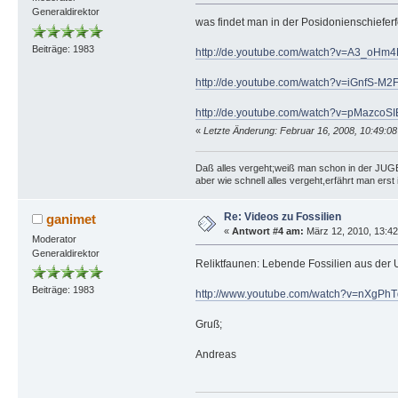
Generaldirektor
was findet man in der Posidonienschieferfo
Beiträge: 1983
http://de.youtube.com/watch?v=A3_oHm
http://de.youtube.com/watch?v=iGnfS-M2
http://de.youtube.com/watch?v=pMazcoSI
«
Letzte Änderung: Februar 16, 2008, 10:49:08
Daß alles vergeht;weiß man schon in der JU
aber wie schnell alles vergeht,erfährt man ers
Re: Videos zu Fossilien
ganimet
«
Antwort #4 am:
März 12, 2010, 13:42
Moderator
Generaldirektor
Reliktfaunen: Lebende Fossilien aus der U
Beiträge: 1983
http://www.youtube.com/watch?v=nXgPhT
Gruß;
Andreas