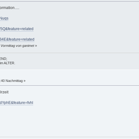
rmation.....
4Nuqs
F5Q&feature=related
B4E&feature=related
 Vormittag von ganimet
»
GEND;
t im ALTER.
:40 Nachmittag »
rzeit
dYphE&feature=fvhl