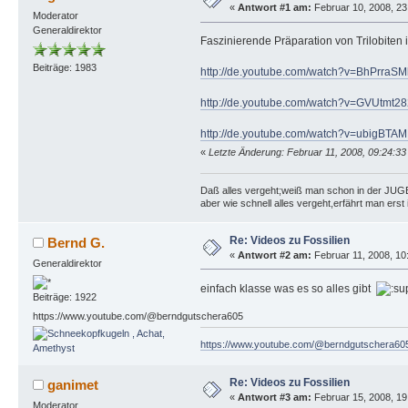
«
Antwort #1 am:
Februar 10, 2008, 23
Moderator
Generaldirektor
Faszinierende Präparation von Trilobiten 
Beiträge: 1983
http://de.youtube.com/watch?v=BhPrraSM
http://de.youtube.com/watch?v=GVUtmt2
http://de.youtube.com/watch?v=ubigBTAM
«
Letzte Änderung: Februar 11, 2008, 09:24:33
Daß alles vergeht;weiß man schon in der JU
aber wie schnell alles vergeht,erfährt man ers
Re: Videos zu Fossilien
Bernd G.
«
Antwort #2 am:
Februar 11, 2008, 10:
Generaldirektor
einfach klasse was es so alles gibt
Beiträge: 1922
https://www.youtube.com/@berndgutschera605
https://www.youtube.com/@berndgutschera60
Re: Videos zu Fossilien
ganimet
«
Antwort #3 am:
Februar 15, 2008, 19
Moderator