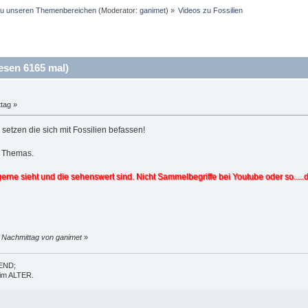
 zu unseren Themenbereichen
(Moderator:
ganimet
) »
Videos zu Fossilien
esen 6165 mal)
tag »
 setzen die sich mit Fossilien befassen!
s Themas.
gerne sieht und die sehenswert sind. Nicht Sammelbegriffe bei Youtube oder so...
1 Nachmittag von ganimet
»
GEND;
t im ALTER.