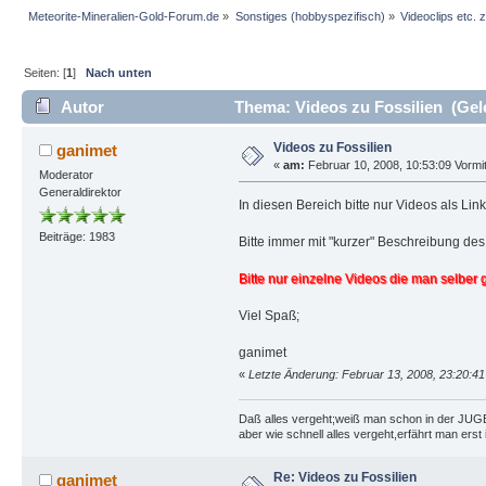
Meteorite-Mineralien-Gold-Forum.de
»
Sonstiges (hobbyspezifisch)
»
Videoclips etc.
Seiten: [
1
]
Nach unten
Autor
Thema: Videos zu Fossilien (Gel
Videos zu Fossilien
ganimet
«
am:
Februar 10, 2008, 10:53:09 Vormit
Moderator
Generaldirektor
In diesen Bereich bitte nur Videos als Link
Beiträge: 1983
Bitte immer mit "kurzer" Beschreibung de
Bitte nur einzelne Videos die man selber 
Viel Spaß;
ganimet
«
Letzte Änderung: Februar 13, 2008, 23:20:4
Daß alles vergeht;weiß man schon in der JU
aber wie schnell alles vergeht,erfährt man ers
Re: Videos zu Fossilien
ganimet