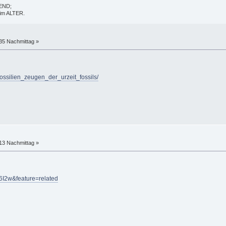
GEND;
t im ALTER.
:35 Nachmittag »
ossilien_zeugen_der_urzeit_fossils/
:13 Nachmittag »
6I2w&feature=related