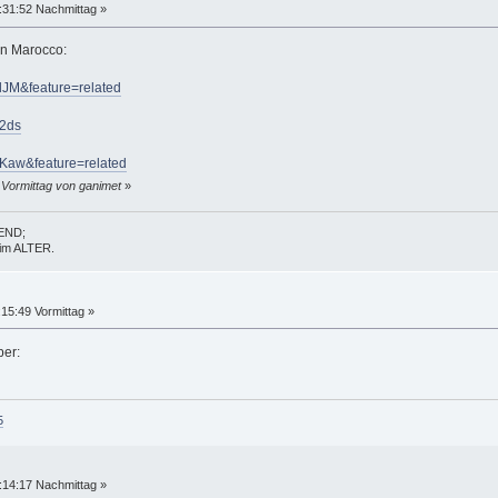
:31:52 Nachmittag »
in Marocco:
lJM&feature=related
82ds
Kaw&feature=related
 Vormittag von ganimet
»
GEND;
t im ALTER.
15:49 Vormittag »
5
:14:17 Nachmittag »