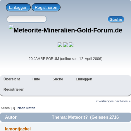
Einloggen
Registrieren
20 JAHRE FORUM (online seit: 12. April 2006)
Übersicht
Hilfe
Suche
Einloggen
Registrieren
« vorheriges
nächstes »
Seiten: [
1
]
Nach unten
Autor
Thema: Meteorit? (Gelesen 2716
mal)
lamontjackel