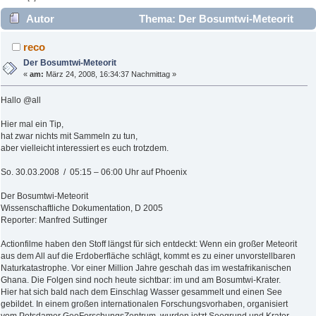
Autor
Thema: Der Bosumtwi-Meteorit
(Gelesen 3567 mal)
reco
Der Bosumtwi-Meteorit
«
am:
März 24, 2008, 16:34:37 Nachmittag »
Hallo @all
Hier mal ein Tip,
hat zwar nichts mit Sammeln zu tun,
aber vielleicht interessiert es euch trotzdem.
So. 30.03.2008 / 05:15 – 06:00 Uhr auf Phoenix
Der Bosumtwi-Meteorit
Wissenschaftliche Dokumentation, D 2005
Reporter: Manfred Suttinger
Actionfilme haben den Stoff längst für sich entdeckt: Wenn ein großer Meteorit
aus dem All auf die Erdoberfläche schlägt, kommt es zu einer unvorstellbaren
Naturkatastrophe. Vor einer Million Jahre geschah das im westafrikanischen
Ghana. Die Folgen sind noch heute sichtbar: im und am Bosumtwi-Krater.
Hier hat sich bald nach dem Einschlag Wasser gesammelt und einen See
gebildet. In einem großen internationalen Forschungsvorhaben, organisiert