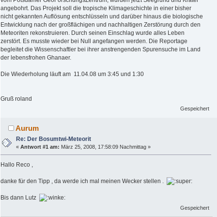
vom Potsdamer GeoForschungsZentrum, wurden jetzt Seegrund und Krater
angebohrt. Das Projekt soll die tropische Klimageschichte in einer bisher
nicht gekannten Auflösung entschlüsseln und darüber hinaus die biologische
Entwicklung nach der großflächigen und nachhaltigen Zerstörung durch den
Meteoriten rekonstruieren. Durch seinen Einschlag wurde alles Leben
zerstört. Es musste wieder bei Null angefangen werden. Die Reportage
begleitet die Wissenschaftler bei ihrer anstrengenden Spurensuche im Land
der lebensfrohen Ghanaer.
Die Wiederholung läuft am 11.04.08 um 3:45 und 1:30
Gruß roland
Gespeichert
Aurum
Re: Der Bosumtwi-Meteorit
«
Antwort #1 am:
März 25, 2008, 17:58:09 Nachmittag »
Hallo Reco ,
danke für den Tipp , da werde ich mal meinen Wecker stellen .
Bis dann Lutz
Gespeichert