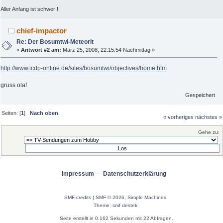
Aller Anfang ist schwer !!
chief-impactor
Re: Der Bosumtwi-Meteorit
«
Antwort #2 am:
März 25, 2008, 22:15:54 Nachmittag »
http://www.icdp-online.de/sites/bosumtwi/objectives/home.htm
gruss olaf
Gespeichert
Seiten: [
1
]
Nach oben
« vorheriges
nächstes »
Gehe zu:
Impressum
---
Datenschutzerklärung
SMF-credits
|
SMF © 2026
,
Simple Machines
Theme:
smf destek
Seite erstellt in 0.162 Sekunden mit 22 Abfragen.