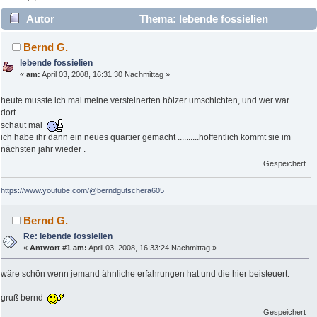
Autor
Thema: lebende fossielien
(Gelesen 7860 mal)
Bernd G.
lebende fossielien
«
am:
April 03, 2008, 16:31:30 Nachmittag »
heute musste ich mal meine versteinerten hölzer umschichten, und wer war
dort ....
schaut mal
ich habe ihr dann ein neues quartier gemacht ..........hoffentlich kommt sie im
nächsten jahr wieder .
Gespeichert
https://www.youtube.com/@berndgutschera605
Bernd G.
Re: lebende fossielien
«
Antwort #1 am:
April 03, 2008, 16:33:24 Nachmittag »
wäre schön wenn jemand ähnliche erfahrungen hat und die hier beisteuert.
gruß bernd
Gespeichert