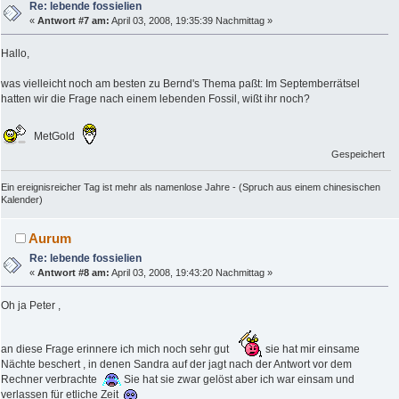
Re: lebende fossielien
«
Antwort #7 am:
April 03, 2008, 19:35:39 Nachmittag »
Hallo,
was vielleicht noch am besten zu Bernd's Thema paßt: Im Septemberrätsel
hatten wir die Frage nach einem lebenden Fossil, wißt ihr noch?
MetGold
Gespeichert
Ein ereignisreicher Tag ist mehr als namenlose Jahre - (Spruch aus einem chinesischen
Kalender)
Aurum
Re: lebende fossielien
«
Antwort #8 am:
April 03, 2008, 19:43:20 Nachmittag »
Oh ja Peter ,
an diese Frage erinnere ich mich noch sehr gut
sie hat mir einsame
Nächte beschert , in denen Sandra auf der jagt nach der Antwort vor dem
Rechner verbrachte
Sie hat sie zwar gelöst aber ich war einsam und
verlassen für etliche Zeit