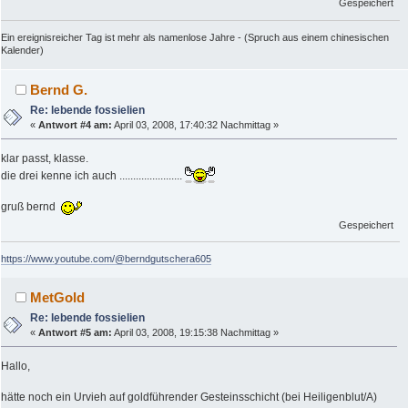
Gespeichert
Ein ereignisreicher Tag ist mehr als namenlose Jahre - (Spruch aus einem chinesischen
Kalender)
Bernd G.
Re: lebende fossielien
«
Antwort #4 am:
April 03, 2008, 17:40:32 Nachmittag »
klar passt, klasse.
die drei kenne ich auch .......................
gruß bernd
Gespeichert
https://www.youtube.com/@berndgutschera605
MetGold
Re: lebende fossielien
«
Antwort #5 am:
April 03, 2008, 19:15:38 Nachmittag »
Hallo,
hätte noch ein Urvieh auf goldführender Gesteinsschicht (bei Heiligenblut/A)