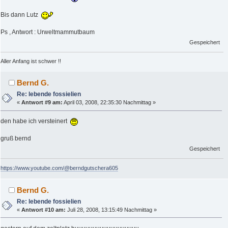
Bis dann Lutz
Ps , Antwort : Urweltmammutbaum
Gespeichert
Aller Anfang ist schwer !!
Bernd G.
Re: lebende fossielien
«
Antwort #9 am:
April 03, 2008, 22:35:30 Nachmittag »
den habe ich versteinert
gruß bernd
Gespeichert
https://www.youtube.com/@berndgutschera605
Bernd G.
Re: lebende fossielien
«
Antwort #10 am:
Juli 28, 2008, 13:15:49 Nachmittag »