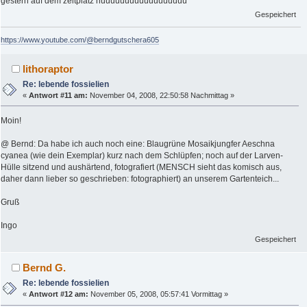
gestern auf dem zeltplatz huuuuuuuuuuuuuuuuuu
Gespeichert
https://www.youtube.com/@berndgutschera605
lithoraptor
Re: lebende fossielien
«
Antwort #11 am:
November 04, 2008, 22:50:58 Nachmittag »
Moin!
@ Bernd: Da habe ich auch noch eine: Blaugrüne Mosaikjungfer Aeschna
cyanea (wie dein Exemplar) kurz nach dem Schlüpfen; noch auf der Larven-
Hülle sitzend und aushärtend, fotografiert (MENSCH sieht das komisch aus,
daher dann lieber so geschrieben: fotographiert) an unserem Gartenteich...
Gruß
Ingo
Gespeichert
Bernd G.
Re: lebende fossielien
«
Antwort #12 am:
November 05, 2008, 05:57:41 Vormittag »