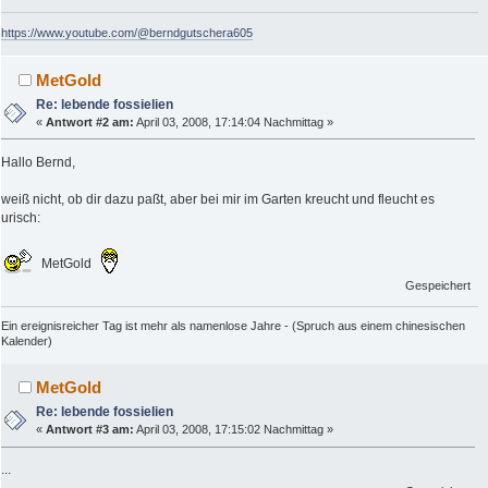
https://www.youtube.com/@berndgutschera605
MetGold
Re: lebende fossielien
«
Antwort #2 am:
April 03, 2008, 17:14:04 Nachmittag »
Hallo Bernd,
weiß nicht, ob dir dazu paßt, aber bei mir im Garten kreucht und fleucht es
urisch:
MetGold
Gespeichert
Ein ereignisreicher Tag ist mehr als namenlose Jahre - (Spruch aus einem chinesischen
Kalender)
MetGold
Re: lebende fossielien
«
Antwort #3 am:
April 03, 2008, 17:15:02 Nachmittag »
...