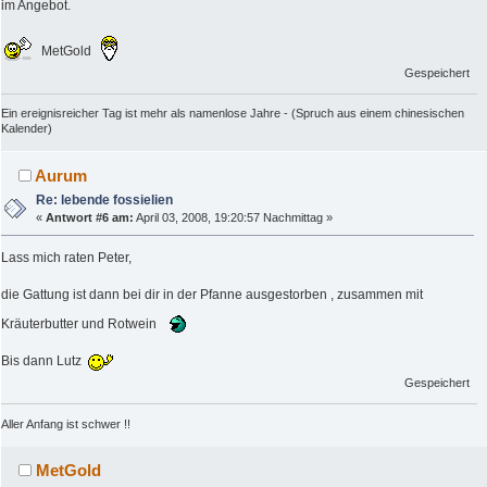
im Angebot.
MetGold
Gespeichert
Ein ereignisreicher Tag ist mehr als namenlose Jahre - (Spruch aus einem chinesischen
Kalender)
Aurum
Re: lebende fossielien
«
Antwort #6 am:
April 03, 2008, 19:20:57 Nachmittag »
Lass mich raten Peter,
die Gattung ist dann bei dir in der Pfanne ausgestorben , zusammen mit
Kräuterbutter und Rotwein
Bis dann Lutz
Gespeichert
Aller Anfang ist schwer !!
MetGold