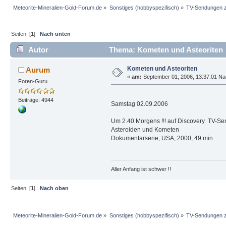
Meteorite-Mineralien-Gold-Forum.de
»
Sonstiges (hobbyspezifisch)
»
TV-Sendungen 
Seiten: [
1
]
Nach unten
Autor
Thema: Kometen und Asteoriten 
Kometen und Asteoriten
Aurum
«
am:
September 01, 2006, 13:37:01 Na
Foren-Guru
Beiträge: 4944
Samstag 02.09.2006
Um 2.40 Morgens !!! auf Discovery TV-Sen
Asteroiden und Kometen
Dokumentarserie, USA, 2000, 49 min
Aller Anfang ist schwer !!
Seiten: [
1
]
Nach oben
Meteorite-Mineralien-Gold-Forum.de
»
Sonstiges (hobbyspezifisch)
»
TV-Sendungen 