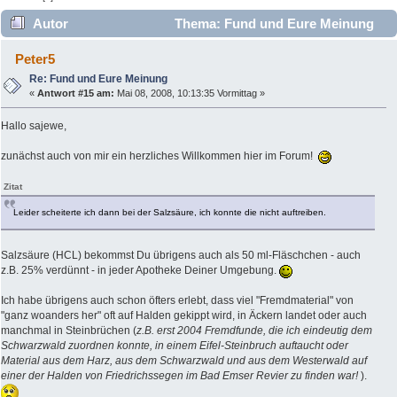
Autor
Thema: Fund und Eure Meinung
(Gelesen 6318 mal)
Peter5
Re: Fund und Eure Meinung
«
Antwort #15 am:
Mai 08, 2008, 10:13:35 Vormittag »
Hallo sajewe,
zunächst auch von mir ein herzliches Willkommen hier im Forum!
Zitat
Leider scheiterte ich dann bei der Salzsäure, ich konnte die nicht auftreiben.
Salzsäure (HCL) bekommst Du übrigens auch als 50 ml-Fläschchen - auch
z.B. 25% verdünnt - in jeder Apotheke Deiner Umgebung.
Ich habe übrigens auch schon öfters erlebt, dass viel "Fremdmaterial" von
"ganz woanders her" oft auf Halden gekippt wird, in Äckern landet oder auch
manchmal in Steinbrüchen (
z.B. erst 2004 Fremdfunde, die ich eindeutig dem
Schwarzwald zuordnen konnte, in einem Eifel-Steinbruch auftaucht oder
Material aus dem Harz, aus dem Schwarzwald und aus dem Westerwald auf
einer der Halden von Friedrichssegen im Bad Emser Revier zu finden war!
).