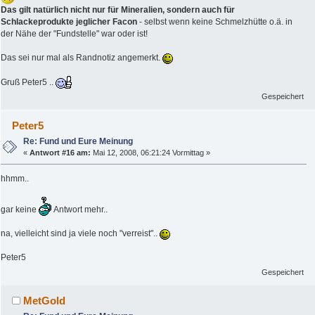
Das gilt natürlich nicht nur für Mineralien, sondern auch für
Schlackeprodukte jeglicher Facon
- selbst wenn keine Schmelzhütte o.ä. in
der Nähe der "Fundstelle" war oder ist!
Das sei nur mal als Randnotiz angemerkt.
Gruß Peter5 ..
Gespeichert
Peter5
Re: Fund und Eure Meinung
«
Antwort #16 am:
Mai 12, 2008, 06:21:24 Vormittag »
hhmm..
gar keine
Antwort mehr..
na, vielleicht sind ja viele noch "verreist"..
Peter5
Gespeichert
MetGold