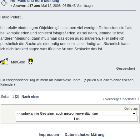
Re: Fund und Eure Meinung
«
Antwort #17 am:
Mai 12, 2008, 06:59:43 Vormittag »
Hallo Peter5,
bei relativ eindeutigen Objekten gibt es eben viel weniger Diskussionsstoff als
bei komplizierten und schlecht fotografierten, es sei denn, jemand ist total
anderer Meinung, dann muß man das eben ausdiskutieren. Hier sehe ich
persönlich die Sache als eindeutig und somit als erledigt an. Sicherlich kann
ich nicht konkret sagen was für eine Art von Schlacke das ist.
MetGold
Gespeichert
Ein ereignisreicher Tag ist mehr als namenlose Jahre - (Spruch aus einem chinesischen
Kalender)
Seiten:
1
[
2
]
Nach oben
« vorheriges
nächstes »
Gehe zu:
Impressum
---
Datenschutzerklärung