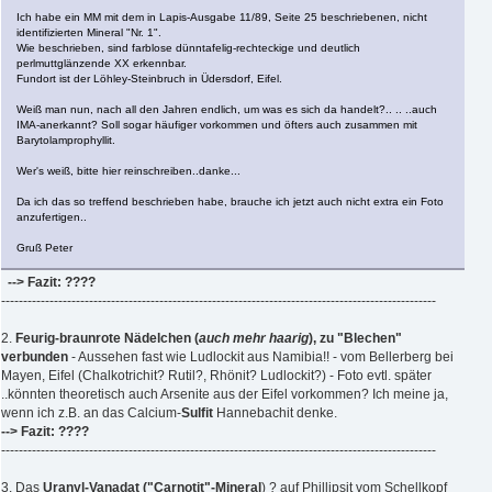
Ich habe ein MM mit dem in Lapis-Ausgabe 11/89, Seite 25 beschriebenen, nicht
identifizierten Mineral "Nr. 1".
Wie beschrieben, sind farblose dünntafelig-rechteckige und deutlich
perlmuttglänzende XX erkennbar.
Fundort ist der Löhley-Steinbruch in Üdersdorf, Eifel.
Weiß man nun, nach all den Jahren endlich, um was es sich da handelt?.. .. ..auch
IMA-anerkannt? Soll sogar häufiger vorkommen und öfters auch zusammen mit
Barytolamprophyllit.
Wer's weiß, bitte hier reinschreiben..danke...
Da ich das so treffend beschrieben habe, brauche ich jetzt auch nicht extra ein Foto
anzufertigen..
Gruß Peter
--> Fazit: ????
---------------------------------------------------------------------------------------------------
2.
Feurig-braunrote Nädelchen (
auch mehr haarig
), zu "Blechen"
verbunden
- Aussehen fast wie Ludlockit aus Namibia!! - vom Bellerberg bei
Mayen, Eifel (Chalkotrichit? Rutil?, Rhönit? Ludlockit?) - Foto evtl. später
..könnten theoretisch auch Arsenite aus der Eifel vorkommen? Ich meine ja,
wenn ich z.B. an das Calcium-
Sulfit
Hannebachit denke.
--> Fazit: ????
---------------------------------------------------------------------------------------------------
3. Das
Uranyl-Vanadat
("Carnotit"-Mineral
) ? auf Phillipsit vom Schellkopf