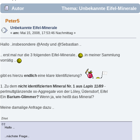
Autor
Thema: Unbekannte Eifel-Minerale
(Gelesen 4920 mal)
Peter5
Unbekannte Eifel-Minerale
«
am:
Mai 15, 2008, 17:53:46 Nachmittag »
Hallo ..insbesondere @Andy und @Sebastian ..
.. erst mal nur die 3 folgenden Eifel-Minerale..
..in meiner Sammlung
vorrätig ..
gibt es hierzu
endlich
eine klare Identifizierung?
1. Zu dem
nicht identifizierten Mineral Nr. 1 aus
Lapis 11/89
-
perlmuttglänzende xx-Aggregate von der Löley, Üdersdorf, Eifel
Ein
Barium-Glimmer?
Wenn ja, wie heißt das Mineral?
Meine damalige Anfrage dazu ..
Zitat
Hallo ..
..nächste Frage..