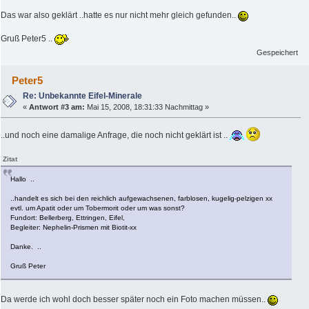
Das war also geklärt ..hatte es nur nicht mehr gleich gefunden..
Gruß Peter5 ..
Gespeichert
Peter5
Re: Unbekannte Eifel-Minerale
«
Antwort #3 am:
Mai 15, 2008, 18:31:33 Nachmittag »
..und noch eine damalige Anfrage, die noch nicht geklärt ist ..
Zitat
Hallo ..
..handelt es sich bei den reichlich aufgewachsenen, farblosen, kugelig-pelzigen xx
evtl. um Apatit oder um Tobermorit oder um was sonst?
Fundort: Bellerberg, Ettringen, Eifel,
Begleiter: Nephelin-Prismen mit Biotit-xx
Danke. ..
Gruß Peter
Da werde ich wohl doch besser später noch ein Foto machen müssen..