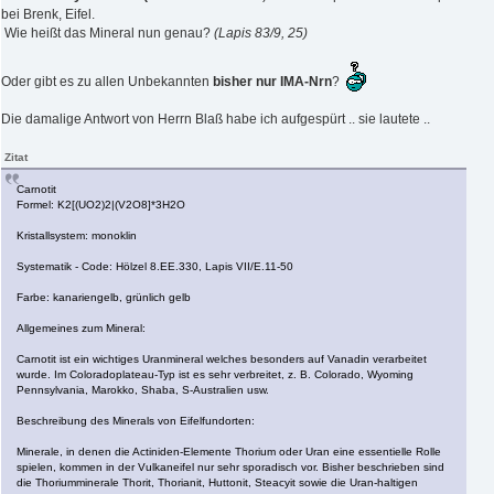
bei Brenk, Eifel.
Wie heißt das Mineral nun genau?
(Lapis 83/9, 25)
Oder gibt es zu allen Unbekannten
bisher nur IMA-Nrn
?
Die damalige Antwort von Herrn Blaß habe ich aufgespürt .. sie lautete ..
Zitat
Carnotit
Formel: K2[(UO2)2|(V2O8]*3H2O
Kristallsystem: monoklin
Systematik - Code: Hölzel 8.EE.330, Lapis VII/E.11-50
Farbe: kanariengelb, grünlich gelb
Allgemeines zum Mineral:
Carnotit ist ein wichtiges Uranmineral welches besonders auf Vanadin verarbeitet
wurde. Im Coloradoplateau-Typ ist es sehr verbreitet, z. B. Colorado, Wyoming
Pennsylvania, Marokko, Shaba, S-Australien usw.
Beschreibung des Minerals von Eifelfundorten:
Minerale, in denen die Actiniden-Elemente Thorium oder Uran eine essentielle Rolle
spielen, kommen in der Vulkaneifel nur sehr sporadisch vor. Bisher beschrieben sind
die Thoriumminerale Thorit, Thorianit, Huttonit, Steacyit sowie die Uran-haltigen