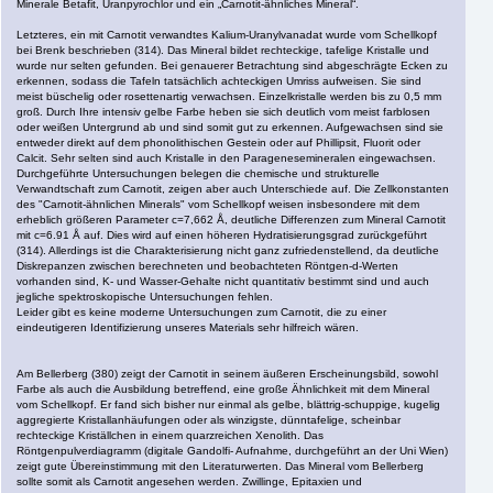
Minerale Betafit, Uranpyrochlor und ein „Carnotit-ähnliches Mineral“.
Letzteres, ein mit Carnotit verwandtes Kalium-Uranylvanadat wurde vom Schellkopf
bei Brenk beschrieben (314). Das Mineral bildet rechteckige, tafelige Kristalle und
wurde nur selten gefunden. Bei genauerer Betrachtung sind abgeschrägte Ecken zu
erkennen, sodass die Tafeln tatsächlich achteckigen Umriss aufweisen. Sie sind
meist büschelig oder rosettenartig verwachsen. Einzelkristalle werden bis zu 0,5 mm
groß. Durch Ihre intensiv gelbe Farbe heben sie sich deutlich vom meist farblosen
oder weißen Untergrund ab und sind somit gut zu erkennen. Aufgewachsen sind sie
entweder direkt auf dem phonolithischen Gestein oder auf Phillipsit, Fluorit oder
Calcit. Sehr selten sind auch Kristalle in den Paragenesemineralen eingewachsen.
Durchgeführte Untersuchungen belegen die chemische und strukturelle
Verwandtschaft zum Carnotit, zeigen aber auch Unterschiede auf. Die Zellkonstanten
des "Carnotit-ähnlichen Minerals" vom Schellkopf weisen insbesondere mit dem
erheblich größeren Parameter c=7,662 Å, deutliche Differenzen zum Mineral Carnotit
mit c=6.91 Å auf. Dies wird auf einen höheren Hydratisierungsgrad zurückgeführt
(314). Allerdings ist die Charakterisierung nicht ganz zufriedenstellend, da deutliche
Diskrepanzen zwischen berechneten und beobachteten Röntgen-d-Werten
vorhanden sind, K- und Wasser-Gehalte nicht quantitativ bestimmt sind und auch
jegliche spektroskopische Untersuchungen fehlen.
Leider gibt es keine moderne Untersuchungen zum Carnotit, die zu einer
eindeutigeren Identifizierung unseres Materials sehr hilfreich wären.
Am Bellerberg (380) zeigt der Carnotit in seinem äußeren Erscheinungsbild, sowohl
Farbe als auch die Ausbildung betreffend, eine große Ähnlichkeit mit dem Mineral
vom Schellkopf. Er fand sich bisher nur einmal als gelbe, blättrig-schuppige, kugelig
aggregierte Kristallanhäufungen oder als winzigste, dünntafelige, scheinbar
rechteckige Kriställchen in einem quarzreichen Xenolith. Das
Röntgenpulverdiagramm (digitale Gandolfi- Aufnahme, durchgeführt an der Uni Wien)
zeigt gute Übereinstimmung mit den Literaturwerten. Das Mineral vom Bellerberg
sollte somit als Carnotit angesehen werden. Zwillinge, Epitaxien und