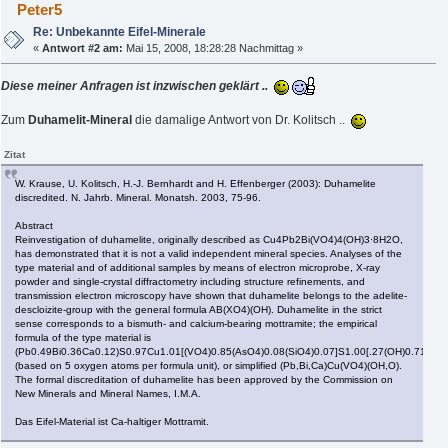
Peter5
Re: Unbekannte Eifel-Minerale
«
Antwort #2 am:
Mai 15, 2008, 18:28:28 Nachmittag »
Diese meiner Anfragen ist inzwischen geklärt ..
Zum
Duhamelit-Mineral
die damalige Antwort von Dr. Kolitsch ..
Zitat
W. Krause, U. Kolitsch, H.-J. Bernhardt and H. Effenberger (2003): Duhamelite
discredited. N. Jahrb. Mineral. Monatsh. 2003, 75-96.
Abstract
Reinvestigation of duhamelite, originally described as Cu4Pb2Bi(VO4)4(OH)3·8H2O,
has demonstrated that it is not a valid independent mineral species. Analyses of the
type material and of additional samples by means of electron microprobe, X-ray
powder and single-crystal diffractometry including structure refinements, and
transmission electron microscopy have shown that duhamelite belongs to the adelite-
descloizite-group with the general formula AB(XO4)(OH). Duhamelite in the strict
sense corresponds to a bismuth- and calcium-bearing mottramite; the empirical
formula of the type material is
(Pb0.49Bi0.36Ca0.12)S0.97Cu1.01[(VO4)0.85(AsO4)0.08(SiO4)0.07]S1.00[.27(OH)0.71]S0.
(based on 5 oxygen atoms per formula unit), or simplified (Pb,Bi,Ca)Cu(VO4)(OH,O).
The formal discreditation of duhamelite has been approved by the Commission on
New Minerals and Mineral Names, I.M.A.
Das Eifel-Material ist Ca-haltiger Mottramit.