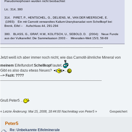
Pseudomorphosen wurden nicht beobachtet
Lit.: 314, 380
314. PIRET, P., HENTSCHEL, G., DELIENS, M., VAN DER MEERSCHE, E.
(1993): Ein mit Carnotit verwandtes Kalium-Uranylvanadat vom Schellkopf bei
Brenk, Eifel – Aufschluss 44, 291-294
380. BLASS, G., GRAF, H.W., KOLITSCH, U., SEBOLD, D. (2004): Neue Funde
aus der Vulkaneifel: Die Sammelsaison 2003 - Mineralien-Welt 15/3, 58-69
---------------------------------------------------------------------------------------
Jetzt weiß ich aber immer noch nicht, wie das Carnotit-ähnliche Mineral von
meinem
Eifelfundort
Schellkopf
lautet.
Gibt es also dazu etwas Neues?
..
--> Fazit: ????
--------------------------------------------------------------------------------------
Gruß Peter5 ..
«
Letzte Änderung: Mai 15, 2008, 18:44:00 Nachmittag von Peter5
»
Gespeichert
Peter5
Re: Unbekannte Eifelminerale