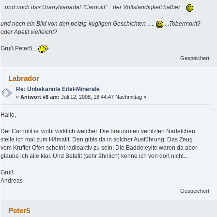
.. und noch das Uranylvanadat "Carnotit" .. der Vollständigkeit halber ..
und noch ein Bild von den pelzig-kugligen Geschichten ..
..
...
Tobermorit?
oder Apatit vielleicht?
Gruß Peter5 ..
Gespeichert
Labrador
Re: Unbekannte Eifel-Minerale
«
Antwort #8 am:
Juli 12, 2008, 18:44:47 Nachmittag »
Hallo,
Der Carnotit ist wohl wirklich welcher. Die braunroten verfilzten Nädelchen
stelle ich mal zum Hämatit. Den gibts da in solcher Ausführung. Das Zeug
vom Krufter Ofen scheint radioaktiv zu sein. Die Baddeleyite waren da aber
glaube ich alle klar. Und Betafit (sehr ähnlich) kenne ich von dort nicht...
Gruß
Andreas
Gespeichert
Peter5