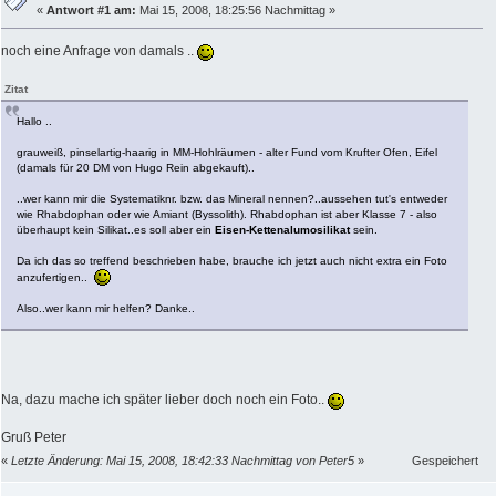
«
Antwort #1 am:
Mai 15, 2008, 18:25:56 Nachmittag »
noch eine Anfrage von damals ..
Zitat
Hallo ..
grauweiß, pinselartig-haarig in MM-Hohlräumen - alter Fund vom Krufter Ofen, Eifel
(damals für 20 DM von Hugo Rein abgekauft)..
..wer kann mir die Systematiknr. bzw. das Mineral nennen?..aussehen tut's entweder
wie Rhabdophan oder wie Amiant (Byssolith). Rhabdophan ist aber Klasse 7 - also
überhaupt kein Silikat..es soll aber ein
Eisen-Kettenalumosilikat
sein.
Da ich das so treffend beschrieben habe, brauche ich jetzt auch nicht extra ein Foto
anzufertigen..
Also..wer kann mir helfen? Danke..
Na, dazu mache ich später lieber doch noch ein Foto..
Gruß Peter
«
Letzte Änderung: Mai 15, 2008, 18:42:33 Nachmittag von Peter5
»
Gespeichert