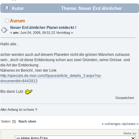
Autor
Thema: Neuer Erd ähnlicher
Planet entdeckt ! (Gelesen 2600 mal)
Aurum
Neuer Erd ähnlicher Planet entdeckt !
«
am:
Juni 04, 2008, 06:51:22 Vormittag »
Hallo alle ,
sicher werden auch auf diesem Planeten nicht die grünen Mänchen zuhause
sein , doch ist diese Entdeckung schon aus zwei Gründen, seine Grösse und
die Art der Entdeckung .
Näheres im Bericht , hier der Link
http://specials.de.msn.com/Space/article_details_3.aspx?cp-
documentid=8442813
Bis dann Lutz
Gespeichert
Aller Anfang ist schwer !!
Seiten: [
1
]
Nach oben
« vorheriges
nächstes »
Gehe zu: