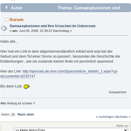
Autor
Thema: Gamaexplusionen und
ihre Ursachen im Universum (Gelesen 2556 mal)
Aurum
Gamaexplusionen und ihre Ursachen im Universum
«
am:
Juni 09, 2008, 22:39:22 Nachmittag »
Hallo alle ,
Hier mal ein Link in dem allgemeinverständlich erklärt wird was bei der
Geburt und dem Tot einer Sonne so passiert , bessonder die Geschichte der
Entdeckungen , wie sie zustande kamen finde ich persönlich spannend .
Hier der Link
http://specials.de.msn.com/Space/article_details_1.aspx?cp-
documentid=8235747
Bis dann Lutz
Gespeichert
Aller Anfang ist schwer !!
Seiten: [
1
]
Nach oben
« vorheriges
nächstes »
Gehe zu: