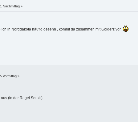
21 Nachmittag »
 ich in Norddakota häufig gesehn , kommt da zusammen mit Golderz vor
25 Vormittag »
aus (in der Regel Serizit).