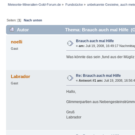
Meteorite-Mineralien-Gold-Forum.de
»
Fundstücke
»
unbekannte Gesteine, auch mete
Seiten: [
1
]
Nach unten
Autor
Thema: Brauch auch mal Hilfe (G
Brauch auch mal Hilfe
noelli
«
am:
Juli 19, 2008, 16:49:17 Nachmitta
Gast
Was könnte das sein ,fund aus der Mügliz
Re: Brauch auch mal Hilfe
Labrador
«
Antwort #1 am:
Juli 19, 2008, 16:56:
Gast
Hallo,
Glimmerpartien aus Nebengesteinstrümmern
Gruß
Labrador