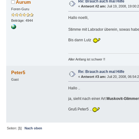
Re: Brauch auch mal Hilfe
Aurum
«
Antwort #2 am:
Juli 19, 2008, 19:00:
Foren-Guru
Hallo noelli,
Beiträge: 4944
Stimme mit Labrador überein, sowas habe
Bis dann Lutz
Aller Anfang ist schwer !!
Re: Brauch auch mal Hilfe
Peter5
«
Antwort #3 am:
Juli 20, 2008, 06:54:
Gast
Hallo ..
ja, sieht nach einer Art
Muskovit-Glimmer
Gruß Peter5 ..
Seiten: [
1
]
Nach oben