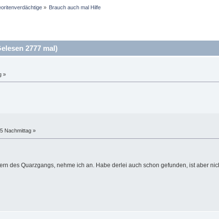
oritenverdächtige
»
Brauch auch mal Hilfe
elesen 2777 mal)
g »
45 Nachmittag »
 des Quarzgangs, nehme ich an. Habe derlei auch schon gefunden, ist aber nicht