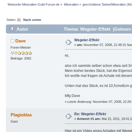
Meteorite-Mineralien-Gold-Forum.de
»
Mineralien
»
geschnittene Steine/Mineralien
(Mo
Seiten: [
1
]
Nach unten
Autor
Thema: Wegeler-Effekt (Gelesen 
Wegeler-Effekt
Dave
«
am:
November 07, 2008, 21:48:31 Nac
Foren-Meister
Hi,
Beiträge: 2062
also ich sammle selber schon etwa seit 3
Mein bisher bestes Stück, hat die Eigensc
Ich wollte mal fragen ob Achate mit diese
Unten mal das Stück, es ist 10,5cmx8cm g
Mfg Dave
«
Letzte Änderung: November 07, 2008, 22:26
Re: Wegeler-Effekt
Plagioklas
«
Antwort #1 am:
Mai 15, 2011, 18:41:
Gast
Hier ist ein Video eines Achates mit Wege