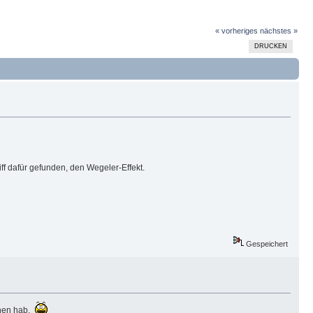
« vorheriges
nächstes »
DRUCKEN
ff dafür gefunden, den Wegeler-Effekt.
Gespeichert
ehen hab.