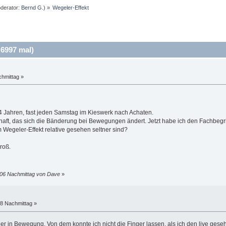
derator:
Bernd G.
) »
Wegeler-Effekt
6997 mal)
hmittag »
/4 Jahren, fast jeden Samstag im Kieswerk nach Achaten.
haft, das sich die Bänderung bei Bewegungen ändert. Jetzt habe ich den Fachbegri
m Wegeler-Effekt relative gesehen seltner sind?
roß.
:06 Nachmittag von Dave
»
28 Nachmittag »
ler in Bewegung. Von dem konnte ich nicht die Finger lassen, als ich den live ges