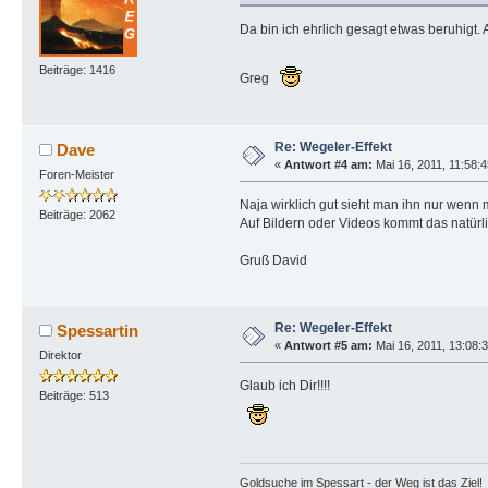
Da bin ich ehrlich gesagt etwas beruhigt.
Beiträge: 1416
Greg
Re: Wegeler-Effekt
Dave
«
Antwort #4 am:
Mai 16, 2011, 11:58:4
Foren-Meister
Naja wirklich gut sieht man ihn nur wenn 
Beiträge: 2062
Auf Bildern oder Videos kommt das natürli
Gruß David
Re: Wegeler-Effekt
Spessartin
«
Antwort #5 am:
Mai 16, 2011, 13:08:
Direktor
Glaub ich Dir!!!!
Beiträge: 513
Goldsuche im Spessart - der Weg ist das Ziel!