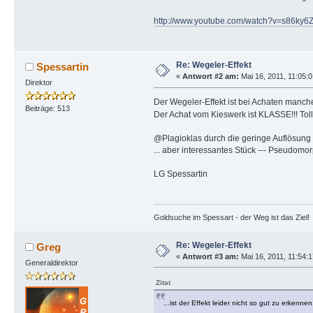
http://www.youtube.com/watch?v=s86ky
Re: Wegeler-Effekt
Spessartin
«
Antwort #2 am:
Mai 16, 2011, 11:05:0
Direktor
Der Wegeler-Effekt ist bei Achaten manch
Beiträge: 513
Der Achat vom Kieswerk ist KLASSE!!! To
@Plagioklas durch die geringe Auflösung is
... aber interessantes Stück --- Pseudomo
LG Spessartin
Goldsuche im Spessart - der Weg ist das Ziel!
Re: Wegeler-Effekt
Greg
«
Antwort #3 am:
Mai 16, 2011, 11:54:1
Generaldirektor
Zitat
...ist der Effekt leider nicht so gut zu erkennen.