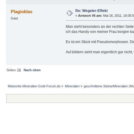
Re: Wegeler-Effekt
Plagioklas
«
Antwort #6 am:
Mai 16, 2011, 16:05:
Gast
Man sieht besonders an der rechten Seite,
ich das Handy von meiner Frau borgen ka
Es ist ein Stück mit Pseudomorphosen. Di
Auf bildern sieht man eigentlich gar nicht,
Seiten: [
1
]
Nach oben
Meteorite-Mineralien-Gold-Forum.de
»
Mineralien
»
geschnittene Steine/Mineralien
(Mo