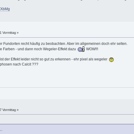
6ZXbMg
1 Vormittag »
er Fundorten recht häufig zu beobachten. Aber im allgemeinen doch ehr selten.
lle Farben - und dann noch Wegeler-Effekt dazu
WOW!!!
t der Effekt leider nicht so gut zu erkennen - ehr pixel als wegeler
rphosen nach Calcit ???
7 Vormittag »
..