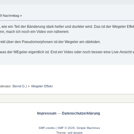
59 Nachmittag »
 wie ein Teil der Bänderung stark heller und dunkler wird. Das ist der Wegeler Effe
nn, mach ich noch ein Video von näherem.
rekt über den Pseudomorphosen ist der Wegeler am stärksten.
 was der WEgeler eigentlich ist. Erst ein Video oder noch besser eine Live-Ansicht ve
derator:
Bernd G.
) »
Wegeler-Effekt
Impressum
---
Datenschutzerklärung
SMF-credits
|
SMF © 2026
,
Simple Machines
Theme:
smf destek