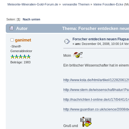
Meteorite-Mineralien-Gold-Forum.de
»
verwandte Themen
»
kleine Fossilien-Ecke
(Mo
Seiten: [
1
]
Nach unten
Autor
Thema: Forscher entdecken neuen
Forscher entdecken neuen Flugsa
ganimet
«
am:
Dezember 04, 2008, 10:00:14 Vor
-Sheriff-
Generaldirektor
Moin
Beiträge: 1983
Ein britischer Wissenschafter hat in einem
http://www.ksta.de/html/artikel/12282061
http://www.stern.de/wissenschaft/natur/:
http://nachrichten.t-online.de/c/17/04/41/
http://www.guardian.co.uk/science/2008/d
Gruß und