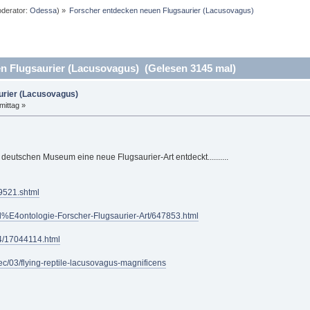
derator:
Odessa
) »
Forscher entdecken neuen Flugsaurier (Lacusovagus)
 Flugsaurier (Lacusovagus) (Gelesen 3145 mal)
urier (Lacusovagus)
mittag »
 deutschen Museum eine neue Flugsaurier-Art entdeckt..........
29521.shtml
Pal%E4ontologie-Forscher-Flugsaurier-Art/647853.html
14/17044114.html
ec/03/flying-reptile-lacusovagus-magnificens