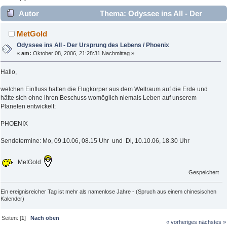
Autor
Thema: Odyssee ins All - Der
Ursprung des Lebens / Phoenix (Gelesen 3441 mal)
MetGold
Odyssee ins All - Der Ursprung des Lebens / Phoenix
«
am:
Oktober 08, 2006, 21:28:31 Nachmittag »
Hallo,
welchen Einfluss hatten die Flugkörper aus dem Weltraum auf die Erde und
hätte sich ohne ihren Beschuss womöglich niemals Leben auf unserem
Planeten entwickelt:
PHOENIX
Sendetermine: Mo, 09.10.06, 08.15 Uhr und Di, 10.10.06, 18.30 Uhr
MetGold
Gespeichert
Ein ereignisreicher Tag ist mehr als namenlose Jahre - (Spruch aus einem chinesischen
Kalender)
Seiten: [
1
]
Nach oben
« vorheriges
nächstes »