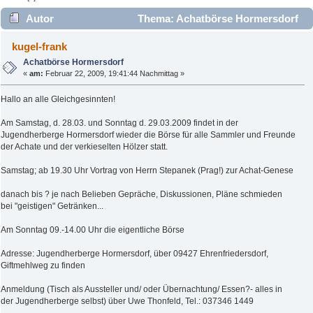
Autor
Thema: Achatbörse Hormersdorf
(Gelesen 2981 mal)
kugel-frank
Achatbörse Hormersdorf
«
am:
Februar 22, 2009, 19:41:44 Nachmittag »
Hallo an alle Gleichgesinnten!
Am Samstag, d. 28.03. und Sonntag d. 29.03.2009 findet in der
Jugendherberge Hormersdorf wieder die Börse für alle Sammler und Freunde
der Achate und der verkieselten Hölzer statt.
Samstag; ab 19.30 Uhr Vortrag von Herrn Stepanek (Prag!) zur Achat-Genese
danach bis ? je nach Belieben Gepräche, Diskussionen, Pläne schmieden
bei "geistigen" Getränken...
Am Sonntag 09.-14.00 Uhr die eigentliche Börse
Adresse: Jugendherberge Hormersdorf, über 09427 Ehrenfriedersdorf,
Giftmehlweg zu finden
Anmeldung (Tisch als Aussteller und/ oder Übernachtung/ Essen?- alles in
der Jugendherberge selbst) über Uwe Thonfeld, Tel.: 037346 1449