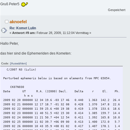
Gruß Peter5
Gespeichert
aknoefel
Re: Komet Lulin
«
Antwort #9 am:
Februar 28, 2009, 11:12:04 Vormittag »
Hallo Peter,
das hier sind die Ephemeriden des Kometen:
Code:
[Auswählen]
C/2007 N3 (Lulin)
Perturbed ephemeris below is based on elements from MPC 65054.
CK07N030
Date UT R.A. (J2000) Decl. Delta r El. Ph. m1 
h m s "/min 
2009 02 20 000000 12 34 19.6 -03 17 46 0.440 1.363 142.2 26.4 
2009 02 21 000000 12 17 18.7 -01 32 08 0.428 1.370 147.8 22.6 
2009 02 22 000000 11 59 25.6 +00 19 38 0.419 1.378 153.6 18.6 
2009 02 23 000000 11 40 51.5 +02 15 30 0.414 1.385 159.7 14.4 
2009 02 24 000000 11 21 50.7 +04 12 54 0.411 1.392 165.8 10.0 
2009 02 25 000000 11 02 39.7 +06 09 00 0.413 1.400 172.0 5.7 
2009 02 26 000000 10 43 35.9 +08 01 02 0.417 1.407 178.1 1.4 