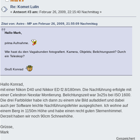
Re: Komet Lulin
«
Antwort #3 am:
Februar 26, 2009, 22:15:40 Nachmittag »
Zitat von: Astro - MP am Februar 26, 2009, 21:55:09 Nachmittag
Hallo Mark,
prima Aufnahme.
Wie hast du den Vagabunden fotografiert. Kamera, Objektiv, Belichtungszeit? Durch
ein Teleskop?
Gruß Konrad
Hallo Konrad,
mit einer Nikon D40 und Nikkor ED f2.8/180mm. Die Nachführung erfolgte mit
einer Celestron Nexstar Montierung. Belichtungszeit war 3x25s bei ISO 1600.
Die drei Farbbilder habe ich dann zu einem s/w Bild aufaddiert und dabei
auch per Software leichte Nachführungsfehler ausgeglichen. Ich wohne auf
einem Berg in 1150m Höhe und habe einen recht guten Sternenhimmel.
Derzeit haben wir noch 90cm Schneehöhe.
Grüsse,
Mark
Gespeichert