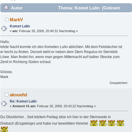
Autor
Thema: Komet Lulin (Gelesen
7298 mal)
MarkV
Komet Lulin
«
am:
Februar 26, 2009, 20:40:31 Nachmittag »
Hallo,
letzte Nacht konnte ich den Kometen Lulin ablichten. Mit dem Feldstecher ist
er leicht zu finden. Derzeit steht er neben dem Stern Regulus im Sternbild
Löwe. Man findet ihn, wenn man gegen Mitternacht auf halber Strecke zum
Zenit in Richtung Süden schaut.
Grüsse,
Mark
Gespeichert
aknoefel
Re: Komet Lulin
«
Antwort #1 am:
Februar 26, 2009, 20:43:22 Nachmittag »
Du Glücklicher... Seit letztem Freitag sitze ich hier in der Sternwarte in
Drebach (Erzgebirge) und habe nur bewölkten Himmel