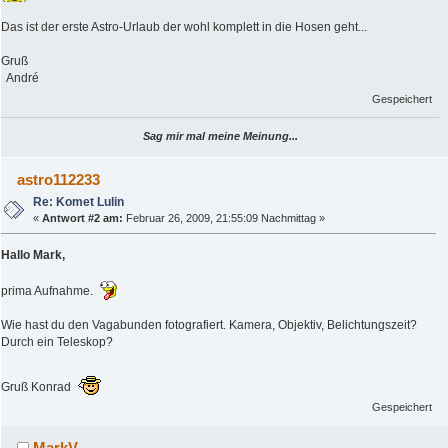
Das ist der erste Astro-Urlaub der wohl komplett in die Hosen geht...
Gruß
André
Gespeichert
Sag mir mal meine Meinung...
astro112233
Re: Komet Lulin
«
Antwort #2 am:
Februar 26, 2009, 21:55:09 Nachmittag »
Hallo Mark,
prima Aufnahme.
Wie hast du den Vagabunden fotografiert. Kamera, Objektiv, Belichtungszeit?
Durch ein Teleskop?
Gruß Konrad
Gespeichert
MarkV