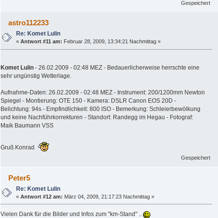
Gespeichert
astro112233
Re: Komet Lulin
«
Antwort #11 am:
Februar 28, 2009, 13:34:21 Nachmittag »
Komet Lulin
- 26.02.2009 - 02:48 MEZ - Bedauerlicherweise herrschte eine
sehr ungünstig Wetterlage.
Aufnahme-Daten: 26.02.2009 - 02:48 MEZ - Instrument: 200/1200mm Newton
Spiegel - Montierung: OTE 150 - Kamera: DSLR Canon EOS 20D -
Belichtung: 94s - Empfindlichkeit: 800 ISO - Bemerkung: Schleierbewölkung
und keine Nachführkorrekturen - Standort: Randegg im Hegau - Fotograf:
Maik Baumann VSS
Gruß Konrad
Gespeichert
Peter5
Re: Komet Lulin
«
Antwort #12 am:
März 04, 2009, 21:17:23 Nachmittag »
Vielen Dank für die Bilder und Infos zum "km-Stand" ..