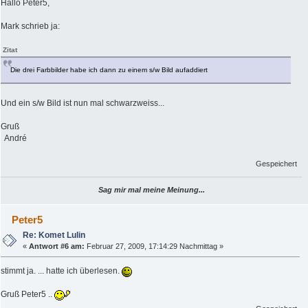
Hallo Peter5,
Mark schrieb ja:
Zitat
Die drei Farbbilder habe ich dann zu einem s/w Bild aufaddiert
Und ein s/w Bild ist nun mal schwarzweiss...
Gruß
André
Gespeichert
Sag mir mal meine Meinung...
Peter5
Re: Komet Lulin
«
Antwort #6 am:
Februar 27, 2009, 17:14:29 Nachmittag »
stimmt ja. ... hatte ich überlesen.
Gruß Peter5 ..