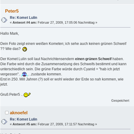
Peter5
Re: Komet Lulin
«
Antwort #4 am:
Februar 27, 2009, 17:05:06 Nachmittag »
Hallo Mark,
Dein Foto zeigt einen weißen Kometen; ich sehe auch keinen grünen Schweif
?? Wie das?
Der Komet Lulin soll laut Nachrichtensendern
einen grünen Schweif
haben.
Die Farbe wird durch die Zusammensetzung des Schweifs bestimmt und kann
unterschiedlich sein. Die grüne Farbe würde durch Cyanid + "hab ich jetzt
vergessen"..
, ..zustande kommen.
Erst in 250. Mill Jahren (?) soll er wohl wieder der Erde so nah kommen, wie
jetzt.
Gruß Peter5 ..
Gespeichert
aknoefel
Re: Komet Lulin
«
Antwort #5 am:
Februar 27, 2009, 17:11:57 Nachmittag »