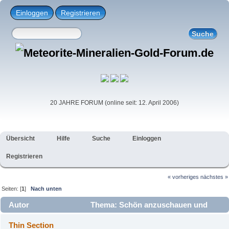
Einloggen
Registrieren
20 JAHRE FORUM (online seit: 12. April 2006)
Übersicht
Hilfe
Suche
Einloggen
Registrieren
« vorheriges
nächstes »
Seiten: [
1
]
Nach unten
Autor
Thema: Schön anzuschauen und
fotogen (Gelesen 2919 mal)
Thin Section