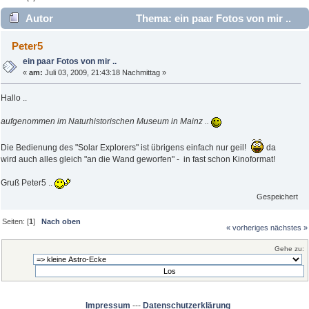
Autor
Thema: ein paar Fotos von mir ..
(Gelesen 2454 mal)
Peter5
ein paar Fotos von mir ..
«
am:
Juli 03, 2009, 21:43:18 Nachmittag »
Hallo ..
aufgenommen im Naturhistorischen Museum in Mainz ..
Die Bedienung des "Solar Explorers" ist übrigens einfach nur geil!
da
wird auch alles gleich "an die Wand geworfen" - in fast schon Kinoformat!
Gruß Peter5 ..
Gespeichert
Seiten: [
1
]
Nach oben
« vorheriges
nächstes »
Gehe zu:
Impressum
---
Datenschutzerklärung