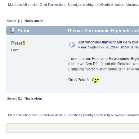
Meteorite-Mineralien-Gold-Forum.de
»
Sonstiges (hobbyspezifisch)
»
weitere Veranst
Seiten: [
1
]
Nach unten
Autor
Thema: Astronomie-Highlight au
Astronomie-Highlight auf dem Wi
Peter5
«
am:
September 20, 2009, 18:50:31 Na
Gast
.. und hier ein Foto vom
Astronomie-Highl
(siehe weißen Pfeil!) und die Rotation ka
Endgültig "verschluckt" bedeutet hier -> 
Gruß Peter5 ..
Seiten: [
1
]
Nach oben
Meteorite-Mineralien-Gold-Forum.de
»
Sonstiges (hobbyspezifisch)
»
weitere Veranst