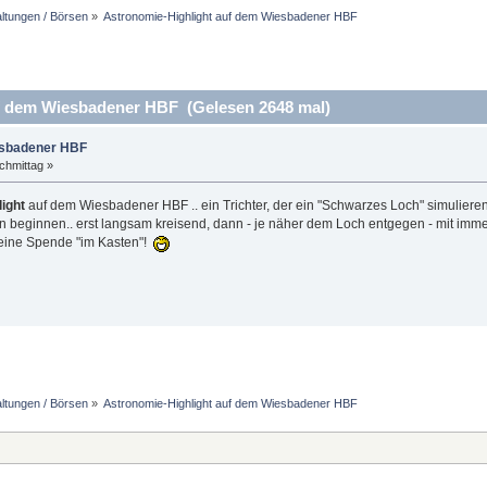
altungen / Börsen
»
Astronomie-Highlight auf dem Wiesbadener HBF
f dem Wiesbadener HBF (Gelesen 2648 mal)
esbadener HBF
chmittag »
ight
auf dem Wiesbadener HBF .. ein Trichter, der ein "Schwarzes Loch" simulieren
nn beginnen.. erst langsam kreisend, dann - je näher dem Loch entgegen - mit immer
kleine Spende "im Kasten"!
altungen / Börsen
»
Astronomie-Highlight auf dem Wiesbadener HBF