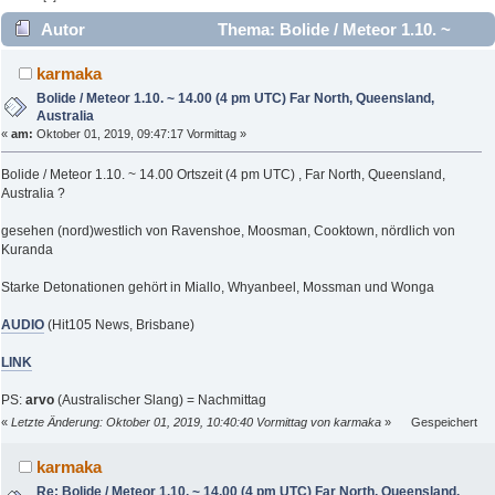
Autor
Thema: Bolide / Meteor 1.10. ~
14.00 (4 pm UTC) Far North, Queensland, Australia (Gelesen
karmaka
3439 mal)
Bolide / Meteor 1.10. ~ 14.00 (4 pm UTC) Far North, Queensland,
Australia
«
am:
Oktober 01, 2019, 09:47:17 Vormittag »
Bolide / Meteor 1.10. ~ 14.00 Ortszeit (4 pm UTC) , Far North, Queensland,
Australia ?
gesehen (nord)westlich von Ravenshoe, Moosman, Cooktown, nördlich von
Kuranda
Starke Detonationen gehört in Miallo, Whyanbeel, Mossman und Wonga
AUDIO
(Hit105 News, Brisbane)
LINK
PS:
arvo
(Australischer Slang) = Nachmittag
«
Letzte Änderung: Oktober 01, 2019, 10:40:40 Vormittag von karmaka
»
Gespeichert
karmaka
Re: Bolide / Meteor 1.10. ~ 14.00 (4 pm UTC) Far North, Queensland,