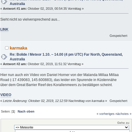
Australia
«
Antwort #1 am:
Oktober 02, 2019, 00:54:35 Vormittag »
Sieht nicht so vielversprechend aus...
LINK
Gespeichert
karmaka
Re: Bolide / Meteor 1.10. ~ 14.00 (4 pm UTC) Far North, Queensland,
Australia
«
Antwort #2 am:
Oktober 02, 2019, 11:51:32 Vormittag »
Hier nun auch ein Video von Daniel Horner von der Malanda Millaa Millaa
Road (-17.439083, 145.600883), das leider ein Spurende in Küstennähe
über dem Great Barrier Reef des Korallenmeers zu bestätigen scheint.
VIDEO
«
Letzte Änderung: Oktober 02, 2019, 12:12:59 Nachmittag von karmaka
»
Gespeichert
Seiten: [
1
]
Nach oben
« vorheriges
nächstes »
Gehe zu: