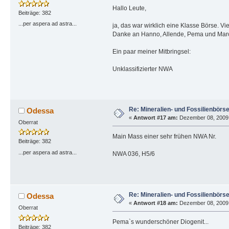
Hallo Leute,
Beiträge: 382
...per aspera ad astra...
ja, das war wirklich eine Klasse Börse. Vi
Danke an Hanno, Allende, Pema und Marc.
Ein paar meiner Mitbringsel:
Unklassifizierter NWA
Re: Mineralien- und Fossilienbörs
Odessa
«
Antwort #17 am:
Dezember 08, 2009, 
Oberrat
Main Mass einer sehr frühen NWA Nr.
Beiträge: 382
...per aspera ad astra...
NWA 036, H5/6
Re: Mineralien- und Fossilienbörs
Odessa
«
Antwort #18 am:
Dezember 08, 2009, 
Oberrat
Pema`s wunderschöner Diogenit...
Beiträge: 382