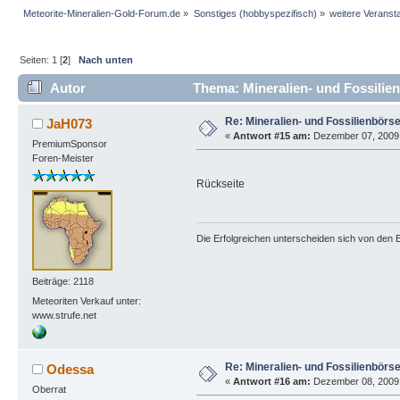
Meteorite-Mineralien-Gold-Forum.de
»
Sonstiges (hobbyspezifisch)
»
weitere Veranst
Seiten:
1
[
2
]
Nach unten
Autor
Thema: Mineralien- und Fossilien
Re: Mineralien- und Fossilienbörs
JaH073
«
Antwort #15 am:
Dezember 07, 2009,
PremiumSponsor
Foren-Meister
Rückseite
Die Erfolgreichen unterscheiden sich von den E
Beiträge: 2118
Meteoriten Verkauf unter:
www.strufe.net
Re: Mineralien- und Fossilienbörs
Odessa
«
Antwort #16 am:
Dezember 08, 2009, 
Oberrat