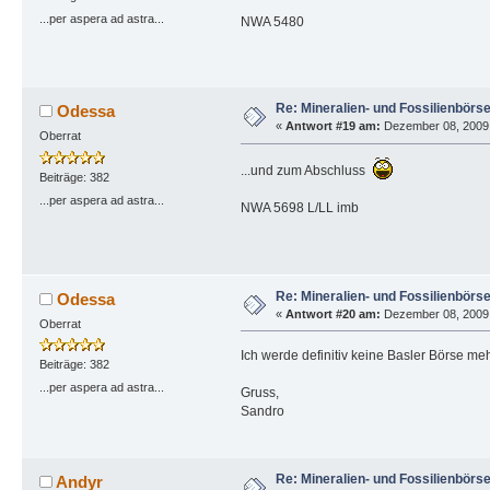
...per aspera ad astra...
NWA 5480
Re: Mineralien- und Fossilienbörs
Odessa
«
Antwort #19 am:
Dezember 08, 2009, 
Oberrat
...und zum Abschluss
Beiträge: 382
...per aspera ad astra...
NWA 5698 L/LL imb
Re: Mineralien- und Fossilienbörs
Odessa
«
Antwort #20 am:
Dezember 08, 2009, 
Oberrat
Ich werde definitiv keine Basler Börse m
Beiträge: 382
...per aspera ad astra...
Gruss,
Sandro
Re: Mineralien- und Fossilienbörs
Andyr