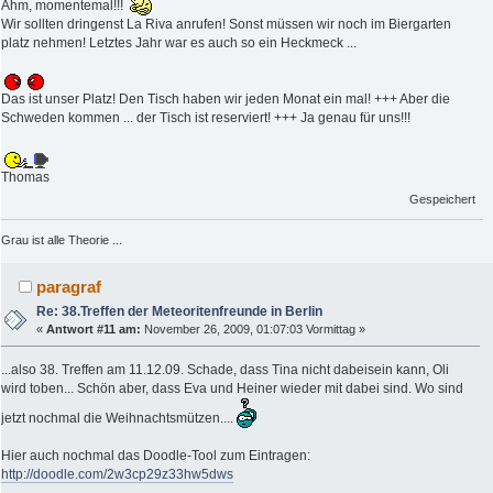
Ähm, momentemal!!!
Wir sollten dringenst La Riva anrufen! Sonst müssen wir noch im Biergarten
platz nehmen! Letztes Jahr war es auch so ein Heckmeck ...
Das ist unser Platz! Den Tisch haben wir jeden Monat ein mal! +++ Aber die
Schweden kommen ... der Tisch ist reserviert! +++ Ja genau für uns!!!
Thomas
Gespeichert
Grau ist alle Theorie ...
paragraf
Re: 38.Treffen der Meteoritenfreunde in Berlin
«
Antwort #11 am:
November 26, 2009, 01:07:03 Vormittag »
...also 38. Treffen am 11.12.09. Schade, dass Tina nicht dabeisein kann, Oli
wird toben... Schön aber, dass Eva und Heiner wieder mit dabei sind. Wo sind
jetzt nochmal die Weihnachtsmützen....
Hier auch nochmal das Doodle-Tool zum Eintragen:
http://doodle.com/2w3cp29z33hw5dws