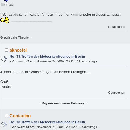
Thomas
PS: hast du schon was für Mir... ach nee hier kann ja jeder mit lesen ... pssst
Ich brauch noch eine schnelle Idee, aber nich für mich! Nee nee. Doch am Donnerstag kann ich auch nicht mal mitkommen, vielleicht Steffen ... ich bin doch allein ... allein allein, wir sind allein ... allein allein ... der geliebte Rest der Familie kommt bald wieder
Gespeichert
Grau ist alle Theorie ...
aknoefel
Re: 38.Treffen der Meteoritenfreunde in Berlin
«
Antwort #2 am:
November 24, 2009, 20:11:37 Nachmittag »
4. oder 11. - iss mir Wurscht - geht an beiden Freitagen...
Gruß
André
Gespeichert
Sag mir mal meine Meinung...
Contadino
Re: 38.Treffen der Meteoritenfreunde in Berlin
«
Antwort #3 am:
November 24, 2009, 20:45:22 Nachmittag »