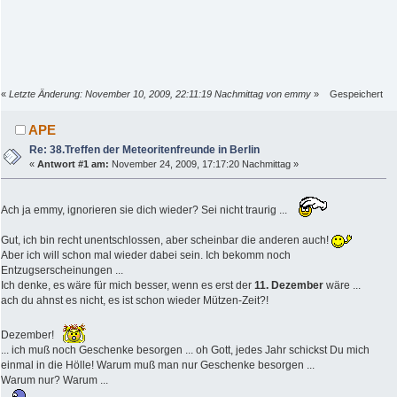
«
Letzte Änderung: November 10, 2009, 22:11:19 Nachmittag von emmy
»
Gespeichert
APE
Re: 38.Treffen der Meteoritenfreunde in Berlin
«
Antwort #1 am:
November 24, 2009, 17:17:20 Nachmittag »
Ach ja emmy, ignorieren sie dich wieder? Sei nicht traurig ...
Gut, ich bin recht unentschlossen, aber scheinbar die anderen auch!
Aber ich will schon mal wieder dabei sein. Ich bekomm noch
Entzugserscheinungen ...
Ich denke, es wäre für mich besser, wenn es erst der
11. Dezember
wäre ...
ach du ahnst es nicht, es ist schon wieder Mützen-Zeit?!
Dezember!
... ich muß noch Geschenke besorgen ... oh Gott, jedes Jahr schickst Du mich
einmal in die Hölle! Warum muß man nur Geschenke besorgen ...
Warum nur? Warum ...