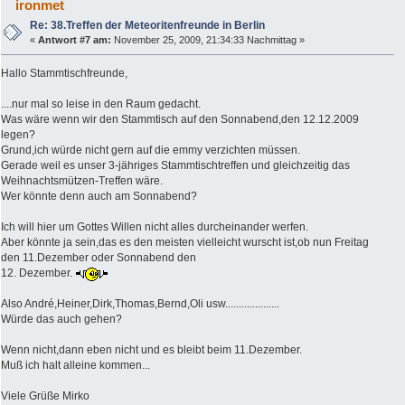
ironmet
Re: 38.Treffen der Meteoritenfreunde in Berlin
«
Antwort #7 am:
November 25, 2009, 21:34:33 Nachmittag »
Hallo Stammtischfreunde,
....nur mal so leise in den Raum gedacht.
Was wäre wenn wir den Stammtisch auf den Sonnabend,den 12.12.2009
legen?
Grund,ich würde nicht gern auf die emmy verzichten müssen.
Gerade weil es unser 3-jähriges Stammtischtreffen und gleichzeitig das
Weihnachtsmützen-Treffen wäre.
Wer könnte denn auch am Sonnabend?
Ich will hier um Gottes Willen nicht alles durcheinander werfen.
Aber könnte ja sein,das es den meisten vielleicht wurscht ist,ob nun Freitag
den 11.Dezember oder Sonnabend den
12. Dezember.
Also André,Heiner,Dirk,Thomas,Bernd,Oli usw....................
Würde das auch gehen?
Wenn nicht,dann eben nicht und es bleibt beim 11.Dezember.
Muß ich halt alleine kommen...
Viele Grüße Mirko