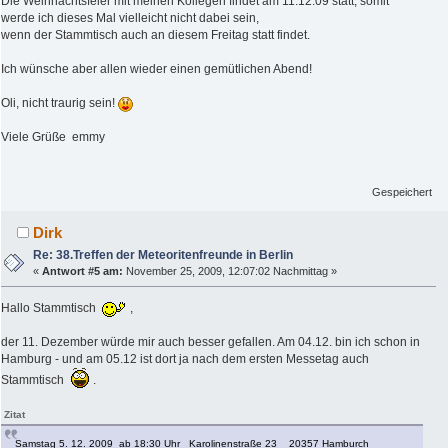
Die Weihnachtsfeier mit meinen Kollegen findet am 11.12.09 statt, somit
werde ich dieses Mal vielleicht nicht dabei sein,
wenn der Stammtisch auch an diesem Freitag statt findet.
Ich wünsche aber allen wieder einen gemütlichen Abend!
Oli, nicht traurig sein!
Viele Grüße emmy
Gespeichert
Dirk
Re: 38.Treffen der Meteoritenfreunde in Berlin
«
Antwort #5 am:
November 25, 2009, 12:07:02 Nachmittag »
Hallo Stammtisch
,
der 11. Dezember würde mir auch besser gefallen. Am 04.12. bin ich schon in
Hamburg - und am 05.12 ist dort ja nach dem ersten Messetag auch
Stammtisch
.
Zitat
Samstag 5. 12. 2009 ab 18:30 Uhr Karolinenstraße 23 20357 Hamburch