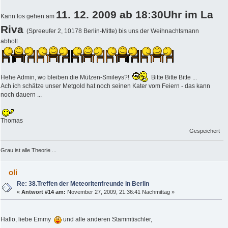
11. 12. 2009 ab 18:30Uhr im La
Kann los gehen am
Riva
(Spreeufer 2, 10178 Berlin-Mitte) bis uns der Weihnachtsmann
abholt ...
Hehe Admin, wo bleiben die Mützen-Smileys?!
Bitte Bitte Bitte ...
Ach ich schätze unser Metgold hat noch seinen Kater vom Feiern - das kann
noch dauern ...
Thomas
Gespeichert
Grau ist alle Theorie ...
oli
Re: 38.Treffen der Meteoritenfreunde in Berlin
«
Antwort #14 am:
November 27, 2009, 21:36:41 Nachmittag »
Hallo, liebe Emmy
und alle anderen Stammtischler,