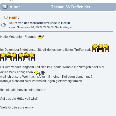
Autor
Thema: 38.Treffen der
Meteoritenfreunde in Berlin (Gelesen 19836 mal)
emmy
38.Treffen der Meteoritenfreunde in Berlin
«
am:
November 10, 2009, 21:37:33 Nachmittag »
Hallo Meteoriten-Freunde,
im Dezember findet unser 38. offizielles monatliches Treffen statt.
Es wird wieder langsam Zeit sich im Doodle Woodle einzutragen oder hier
einen Wink abzugeben.
,
weil ich unsere Weihnachtsfeier mit meinen Kollegen planen muß.
Kann ja nicht auf zwei Veranstaltungen gleichzeitig tanzen.
Ihr seid alle herzlich eingeladen!
Auf das die Hütte voll wird!
Viele Grüße eure emmy