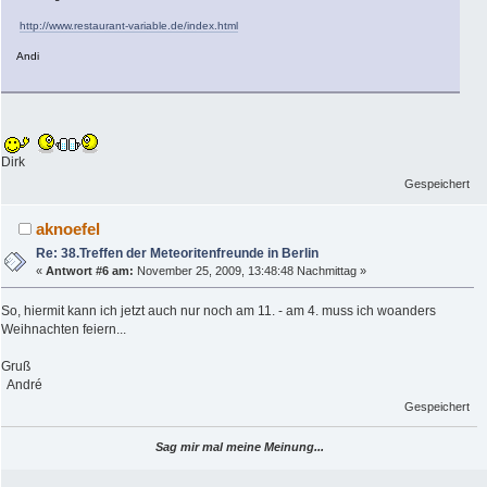
http://www.restaurant-variable.de/index.html
Andi
Dirk
Gespeichert
aknoefel
Re: 38.Treffen der Meteoritenfreunde in Berlin
«
Antwort #6 am:
November 25, 2009, 13:48:48 Nachmittag »
So, hiermit kann ich jetzt auch nur noch am 11. - am 4. muss ich woanders
Weihnachten feiern...
Gruß
André
Gespeichert
Sag mir mal meine Meinung...