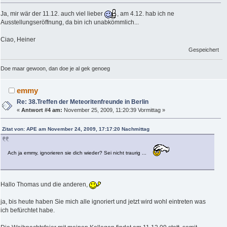
Ja, mir wär der 11.12. auch viel lieber
, am 4.12. hab ich ne
Ausstellungseröffnung, da bin ich unabkömmlich...
Ciao, Heiner
Gespeichert
Doe maar gewoon, dan doe je al gek genoeg
emmy
Re: 38.Treffen der Meteoritenfreunde in Berlin
«
Antwort #4 am:
November 25, 2009, 11:20:39 Vormittag »
Zitat von: APE am November 24, 2009, 17:17:20 Nachmittag
Ach ja emmy, ignorieren sie dich wieder? Sei nicht traurig ...
Hallo Thomas und die anderen,
ja, bis heute haben Sie mich alle ignoriert und jetzt wird wohl eintreten was
ich befürchtet habe.