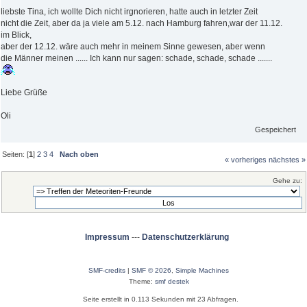
liebste Tina, ich wollte Dich nicht irgnorieren, hatte auch in letzter Zeit
nicht die Zeit, aber da ja viele am 5.12. nach Hamburg fahren,war der 11.12.
im Blick,
aber der 12.12. wäre auch mehr in meinem Sinne gewesen, aber wenn
die Männer meinen ...... Ich kann nur sagen: schade, schade, schade .......
Liebe Grüße
Oli
Gespeichert
Seiten: [
1
]
2
3
4
Nach oben
« vorheriges
nächstes »
Gehe zu:
Impressum
---
Datenschutzerklärung
SMF-credits
|
SMF © 2026
,
Simple Machines
Theme:
smf destek
Seite erstellt in 0.113 Sekunden mit 23 Abfragen.