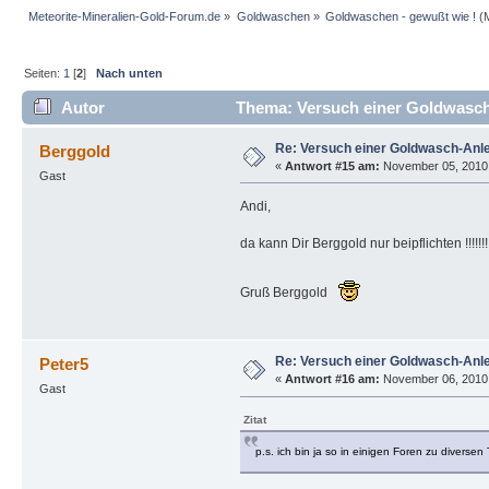
Meteorite-Mineralien-Gold-Forum.de
»
Goldwaschen
»
Goldwaschen - gewußt wie !
(M
Seiten:
1
[
2
]
Nach unten
Autor
Thema: Versuch einer Goldwasch-
Re: Versuch einer Goldwasch-Anle
Berggold
«
Antwort #15 am:
November 05, 2010,
Gast
Andi,
da kann Dir Berggold nur beipflichten !!!!!!!!!!!!!!!!!!!!!!
Gruß Berggold
Re: Versuch einer Goldwasch-Anle
Peter5
«
Antwort #16 am:
November 06, 2010, 
Gast
Zitat
p.s. ich bin ja so in einigen Foren zu diverse