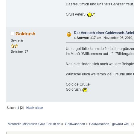
Das freut
mich
und uns "als Ganzes" freut
Gruß Peter5
Re: Versuch einer Goldwasch-Anlei
Goldrush
«
Antwort #17 am:
November 06, 2010, 
Sekretär
Unter goldblitzforum.de findet ihr ergänz
Beiträge: 37
Im Menü "Willkommen auf... " "Bildergale
Natürlich finden sich noch weitere Beispi
Wünsche euch weiterhin viel Freude und
Goldige Grüße
Goldrush
Seiten:
1
[
2
]
Nach oben
Meteorite-Mineralien-Gold-Forum.de
»
Goldwaschen
»
Goldwaschen - gewußt wie !
(M