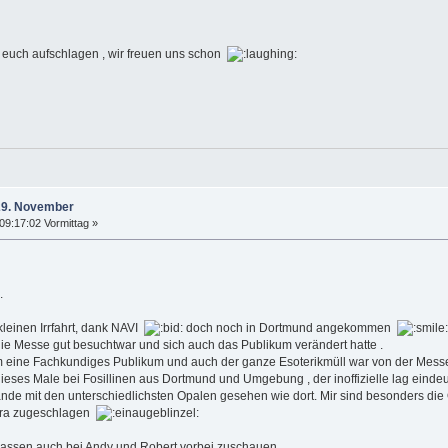
 euch aufschlagen , wir freuen uns schon
/29. November
9:17:02 Vormittag »
.
kleinen Irrfahrt, dank NAVI
doch noch in Dortmund angekommen
ie Messe gut besuchtwar und sich auch das Publikum verändert hatte .
m eine Fachkundiges Publikum und auch der ganze Esoterikmüll war von der Me
ieses Male bei Fosillinen aus Dortmund und Umgebung , der inoffizielle lag eindeu
ände mit den unterschiedlichsten Opalen gesehen wie dort. Mir sind besonders die 
ndra zugeschlagen
lassen auch bei Andy und Robert vorbei zuschauen .