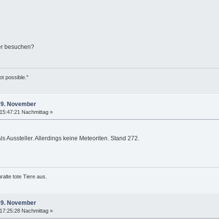
er besuchen?
ot possible."
/29. November
15:47:21 Nachmittag »
ls Aussteller. Allerdings keine Meteoriten. Stand 272.
alte tote Tiere aus.
/29. November
17:25:28 Nachmittag »