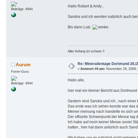
Hallo Robert & Andy ,
Beiträge: 4944
Sandra und ich werden natürlich auch bei
Bis dann Lutz
Aller Anfang ist schwer !!
Re: Mineralientage Dortmund 28.
Aurum
«
Antwort #4 am:
November 29, 2009, 0
Foren-Guru
Hallo alle,
Beiträge: 4944
hier mal ein kleiner Bericht aus Dortmund 
Gestern sind Sandra und ich , nach einer 
Das erste was ich sehen konnte war das d
Meiner meinung nach handelte es sich u
Der offizelle Schwerpunkt der Messe lag d
Ich habe auf noch keiner Messe soviel St
hatten , hier hat dann antürlich auch Sa
Wir haben uns es natürlich nicht nehmen 