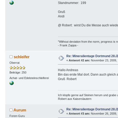
Standnummer: 199
Gruß
Andi
@ Robert: wirst Du die Messe auch wied
"Without deviation from the norm, progress is n
- Frank Zappa -
Re: Mineralientage Dortmund 28.
schleifer
«
Antwort #2 am:
November 23, 2009, 
Oberrat
Hallo Andreas
Beiträge: 250
Bin das erste Mal dort. Dann auch gleich a
Achat- und Edelsteinschleiferei
Gruß Robert
Ich klopfe gerne auf Steinen herum und grabe ur
Robert aus Kaiserslautern
Re: Mineralientage Dortmund 28.
Aurum
«
Antwort #3 am:
November 26, 2009, 
Foren-Guru