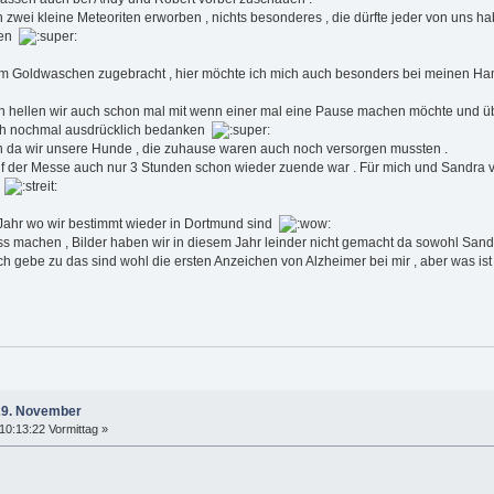
zwei kleine Meteoriten erworben , nichts besonderes , die dürfte jeder von uns h
xen
eim Goldwaschen zugebracht , hier möchte ich mich auch besonders bei meinen 
n hellen wir auch schon mal mit wenn einer mal eine Pause machen möchte und üb
uch nochmal ausdrücklich bedanken
n da wir unsere Hunde , die zuhause waren auch noch versorgen mussten .
der Messe auch nur 3 Stunden schon wieder zuende war . Für mich und Sandra viel zu
t
Jahr wo wir bestimmt wieder in Dortmund sind
s machen , Bilder haben wir in diesem Jahr leinder nicht gemacht da sowohl Sand
ch gebe zu das sind wohl die ersten Anzeichen von Alzheimer bei mir , aber was is
/29. November
0:13:22 Vormittag »