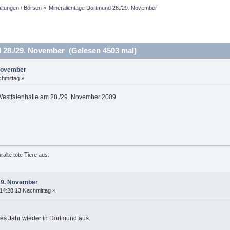
altungen / Börsen
»
Mineralientage Dortmund 28./29. November 
28./29. November (Gelesen 4503 mal)
 November
hmittag »
estfalenhalle am 28./29. November 2009
alte tote Tiere aus.
/29. November
14:28:13 Nachmittag »
ses Jahr wieder in Dortmund aus.