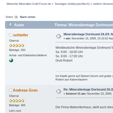
Meteorite-Mineralien-Gold-Forum.de
»
Sonstiges (hobbyspezifisch)
»
weitere Veranst
Seiten: [
1
]
Nach unten
Autor
Thema: Mineralientage Dortmund 
Mineralientage Dortmund 28./29.
schleifer
«
am:
November 19, 2009, 23:10:02 Nac
Oberrat
Westdeutsche Mineralientage Dortmund W
Beiträge: 250
Sa. 9:00 - 18:00 Uhr
Achat- und Edelsteinschleiferei
So. 9:00 - 17:00 Uhr
Gruß Robert
Ich klopfe gerne auf Steinen herum und grabe ur
Robert aus Kaiserslautern
Re: Mineralientage Dortmund 28.
Andreas Gren
«
Antwort #1 am:
November 23, 2009, 
Oberrat
Beiträge: 469
Die Firma Meteoritenhaus, stellt auch die
Let's rock