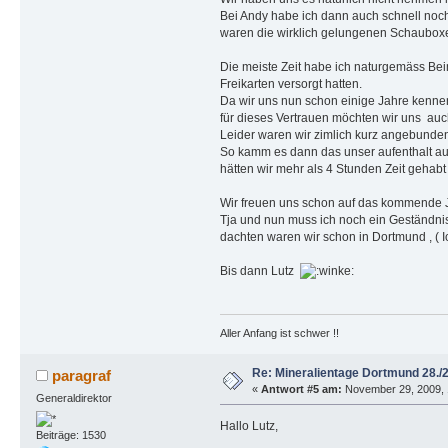
Bei Andy habe ich dann auch schnell noch 
waren die wirklich gelungenen Schaubo
Die meiste Zeit habe ich naturgemäss B
Freikarten versorgt hatten.
Da wir uns nun schon einige Jahre kenne
für dieses Vertrauen möchten wir uns a
Leider waren wir zimlich kurz angebunde
So kamm es dann das unser aufenthalt auf 
hätten wir mehr als 4 Stunden Zeit gehab
Wir freuen uns schon auf das kommende 
Tja und nun muss ich noch ein Geständnis
dachten waren wir schon in Dortmund , ( I
Bis dann Lutz
Aller Anfang ist schwer !!
Re: Mineralientage Dortmund 28.
paragraf
«
Antwort #5 am:
November 29, 2009, 1
Generaldirektor
Hallo Lutz,
Beiträge: 1530