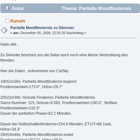
Autor
Thema: Partielle Mondfinsternis
zu Silvester (Gelesen 4450 mal)
Aurum
Partielle Mondfinsternis zu Silvester
«
am:
Dezember 05, 2009, 22:50:26 Nachmittag »
Hallo alle ,
Zu Silvester beschert uns die Natur auch noch eine kleine Verdunklung des
Mondes .
Hier die Daten , entnommen von CalSky .
19h51m36s Partielle Mondfinsternis beginnt
Positionswinkel=173.0°, Höhe=29.7°
20h22m39s Grösste Finsternis: Partielle Mondfinsternis
Saros-Nummer: 115, Grösse=0.082, Positionswinkel=190.0°, Vertikal-
Positionswinkel=232.9°
Dauer der partiellen Phase=62.2 Minuten,
Dauer der Halbschattenfinsternis=254.8 Minuten, ET-UT=66.1sek,
Höhe=34.3°
20h53m48s Partielle Mondfinsternis endet