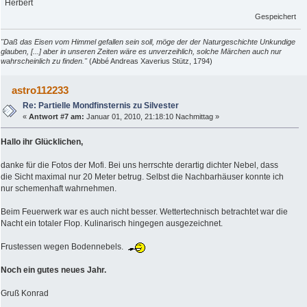
Herbert
Gespeichert
"Daß das Eisen vom Himmel gefallen sein soll, möge der der Naturgeschichte Unkundige
glauben, [...] aber in unseren Zeiten wäre es unverzeihlich, solche Märchen auch nur
wahrscheinlich zu finden."
(Abbé Andreas Xaverius Stütz, 1794)
astro112233
Re: Partielle Mondfinsternis zu Silvester
«
Antwort #7 am:
Januar 01, 2010, 21:18:10 Nachmittag »
Hallo ihr Glücklichen,
danke für die Fotos der Mofi. Bei uns herrschte derartig dichter Nebel, dass
die Sicht maximal nur 20 Meter betrug. Selbst die Nachbarhäuser konnte ich
nur schemenhaft wahrnehmen.
Beim Feuerwerk war es auch nicht besser. Wettertechnisch betrachtet war die
Nacht ein totaler Flop. Kulinarisch hingegen ausgezeichnet.
Frustessen wegen Bodennebels.
Noch ein gutes neues Jahr.
Gruß Konrad