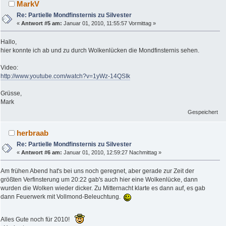
MarkV
Re: Partielle Mondfinsternis zu Silvester
«
Antwort #5 am:
Januar 01, 2010, 11:55:57 Vormittag »
Hallo,
hier konnte ich ab und zu durch Wolkenlücken die Mondfinsternis sehen.
Video:
http://www.youtube.com/watch?v=1yWz-14QSIk
Grüsse,
Mark
Gespeichert
herbraab
Re: Partielle Mondfinsternis zu Silvester
«
Antwort #6 am:
Januar 01, 2010, 12:59:27 Nachmittag »
Am frühen Abend hat's bei uns noch geregnet, aber gerade zur Zeit der
größten Verfinsterung um 20:22 gab's auch hier eine Wolkenlücke, dann
wurden die Wolken wieder dicker. Zu Mitternacht klarte es dann auf, es gab
dann Feuerwerk mit Vollmond-Beleuchtung.
Alles Gute noch für 2010!