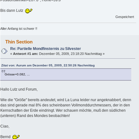
Positionswinkel=207.0°, Höhe=39.0°
Bis dann Lutz
Gespeichert
Aller Anfang ist schwer !!
Thin Section
Re: Partielle Mondfinsternis zu Silvester
«
Antwort #1 am:
Dezember 05, 2009, 23:18:20 Nachmittag »
Zitat von: Aurum am Dezember 05, 2009, 22:50:26 Nachmittag
Grösse=0.082, ...
Hallo Lutz und Forum,
Wie die "Größe" bereits andeutet, wird La Luna leider nur angeknabbert, denn
das sind gerade mal 8% des scheinbaren Vollmonddurchmessers, der in den
Kernschatten der Erde eindringt. Wer schauen möchte, muß den südlichen
(unteren) Rand des Mondes beobachten!
Ciao,
Bernd