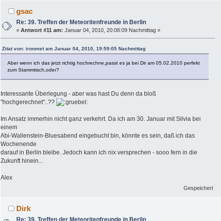
gsac
Re: 39. Treffen der Meteoritenfreunde in Berlin
«
Antwort #11 am:
Januar 04, 2010, 20:08:09 Nachmittag »
Zitat von: ironmet am Januar 04, 2010, 19:59:05 Nachmittag
Aber wenn ich das jetzt richtig hochrechne,passt es ja bei Dir am 05.02.2010 perfekt
zum Stammtisch,oder?
Interessante Überlegung - aber was hast Du denn da bloß
"hochgerechnet"..??
Im Ansatz immerhin nicht ganz verkehrt. Da ich am 30. Januar mit Silvia bei
einem
Abi-Wallenstein-Bluesabend eingebucht bin, könnte es sein, daß ich das
Wochenende
darauf in Berlin bleibe. Jedoch kann ich nix versprechen - sooo fern in die
Zukunft hinein...
Alex
Gespeichert
Dirk
Re: 39. Treffen der Meteoritenfreunde in Berlin