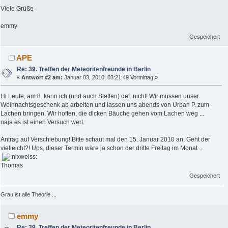
Viele Grüße
emmy
Gespeichert
APE
Re: 39. Treffen der Meteoritenfreunde in Berlin
«
Antwort #2 am:
Januar 03, 2010, 03:21:49 Vormittag »
Hi Leute, am 8. kann ich (und auch Steffen) def. nicht! Wir müssen unser
Weihnachtsgeschenk ab arbeiten und lassen uns abends von Urban P. zum
Lachen bringen. Wir hoffen, die dicken Bäuche gehen vom Lachen weg ...
naja es ist einen Versuch wert.
Antrag auf Verschiebung! Bitte schaut mal den 15. Januar 2010 an. Geht der
vielleicht?! Ups, dieser Termin wäre ja schon der dritte Freitag im Monat ...
Thomas
Gespeichert
Grau ist alle Theorie ...
emmy
Re: 39. Treffen der Meteoritenfreunde in Berlin