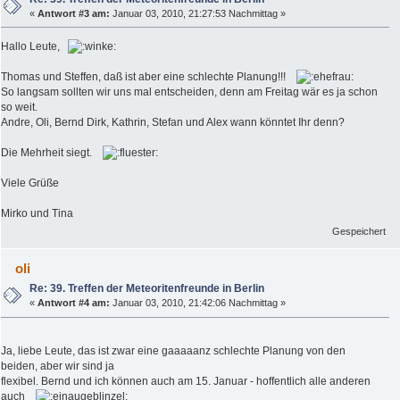
«
Antwort #3 am:
Januar 03, 2010, 21:27:53 Nachmittag »
Hallo Leute,
Thomas und Steffen, daß ist aber eine schlechte Planung!!!
So langsam sollten wir uns mal entscheiden, denn am Freitag wär es ja schon
so weit.
Andre, Oli, Bernd Dirk, Kathrin, Stefan und Alex wann könntet Ihr denn?
Die Mehrheit siegt.
Viele Grüße
Mirko und Tina
Gespeichert
oli
Re: 39. Treffen der Meteoritenfreunde in Berlin
«
Antwort #4 am:
Januar 03, 2010, 21:42:06 Nachmittag »
Ja, liebe Leute, das ist zwar eine gaaaaanz schlechte Planung von den
beiden, aber wir sind ja
flexibel. Bernd und ich können auch am 15. Januar - hoffentlich alle anderen
auch