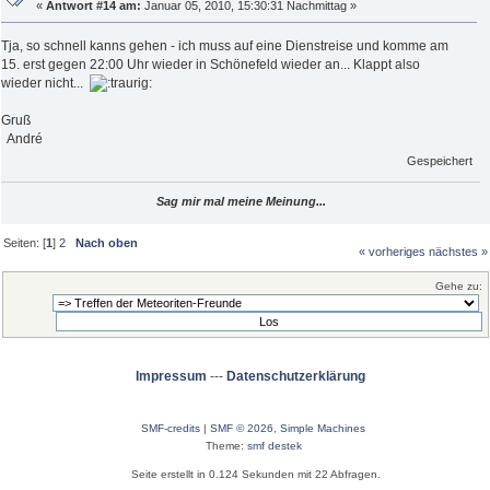
«
Antwort #14 am:
Januar 05, 2010, 15:30:31 Nachmittag »
Tja, so schnell kanns gehen - ich muss auf eine Dienstreise und komme am
15. erst gegen 22:00 Uhr wieder in Schönefeld wieder an... Klappt also
wieder nicht...
Gruß
André
Gespeichert
Sag mir mal meine Meinung...
Seiten: [
1
]
2
Nach oben
« vorheriges
nächstes »
Gehe zu:
Impressum
---
Datenschutzerklärung
SMF-credits
|
SMF © 2026
,
Simple Machines
Theme:
smf destek
Seite erstellt in 0.124 Sekunden mit 22 Abfragen.