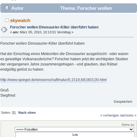
Autor
Thema: Forscher wollen
Dinosaurier-Killer überführt haben (Gelesen 6807 mal)
skywatch
Forscher wollen Dinosaurier-Killer überführt haben
«
am:
März 05, 2010, 10:13:01 Vormittag »
Forscher wollen Dinosaurier-Killer überführt haben
Hat der Einschlag eines Meteoriten die Dinosaurier ausgelöscht - oder waren
es gewaltige Vulkanausbrüche? Forscher haben jetzt die wichtigsten Studien
der vergangenen Jahre zusammengetragen - und glauben, das Rätsel
endgültig gelöst zu haben.
http://www.spiegel.de/wissenschaft/natur/0,1518,681803,00.html
Gruß
Siegfried
Gespeichert
Seiten: [
1
]
Nach oben
« vorheriges
nächstes »
Gehe zu: